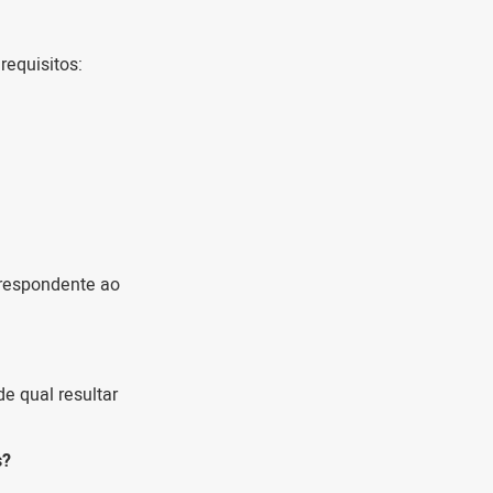
requisitos:
rrespondente ao
e qual resultar
s?