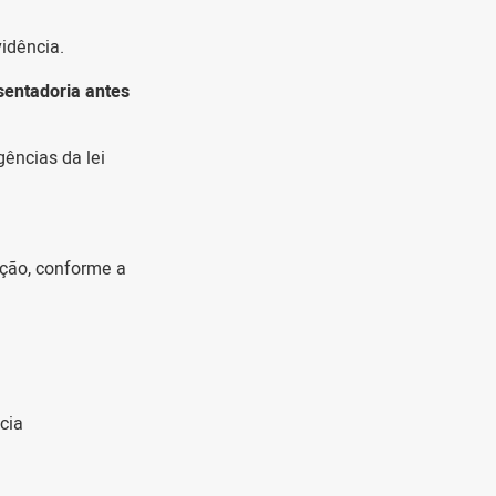
idência.
sentadoria antes
ências da lei
ição, conforme a
cia