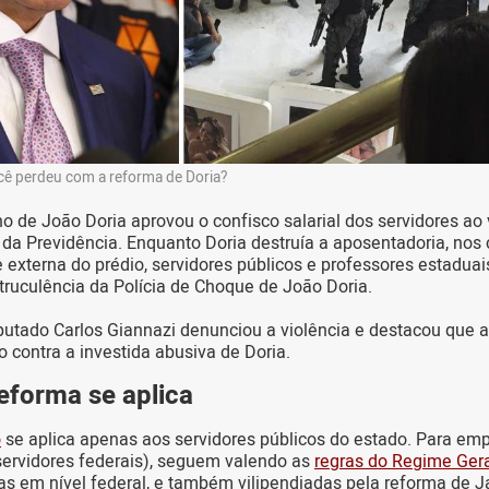
cê perdeu com a reforma de Doria?
o de João Doria aprovou o confisco salarial dos servidores a
 da Previdência. Enquanto Doria destruía a aposentadoria, nos
 externa do prédio, servidores públicos e professores estadua
truculência da Polícia de Choque de João Doria.
putado Carlos Giannazi denunciou a violência e destacou que a
o contra a investida abusiva de Doria.
eforma se aplica
o
se aplica apenas aos servidores públicos do estado. Para em
 servidores federais), seguem valendo as
regras do Regime Gera
das em nível federal, e também vilipendiadas pela reforma de J