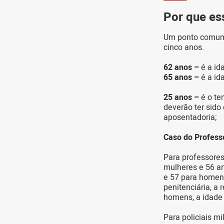
Por que es
Um ponto comum 
cinco anos.
62 anos –
é a id
65 anos –
é a id
25 anos –
é o te
deverão ter sido
aposentadoria;
Caso do Profess
Para professores
mulheres e 56 an
e 57 para homens
penitenciária, a
homens, a idade 
Para policiais mi