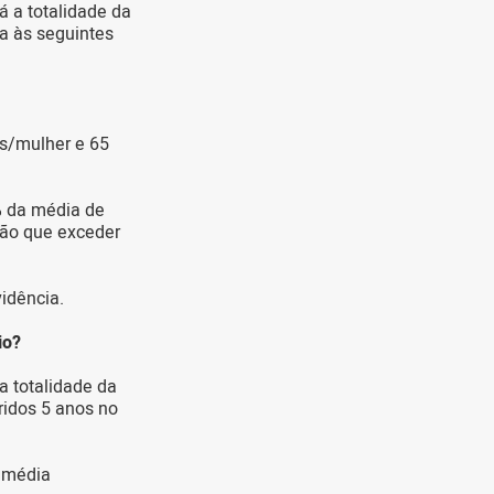
á a totalidade da
a às seguintes
s/mulher e 65
% da média de
ção que exceder
idência.
io?
a totalidade da
idos 5 anos no
a média