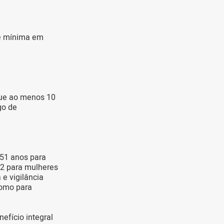
de mínima em
que ao menos 10
go de
 51 anos para
52 para mulheres
 e vigilância
como para
nefício integral