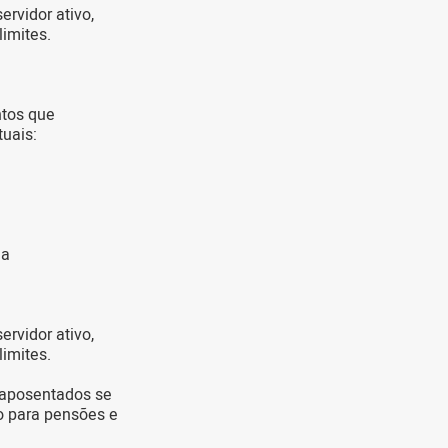
ervidor ativo,
limites.
ntos que
tuais:
ia
ervidor ativo,
limites.
 aposentados se
do para pensões e