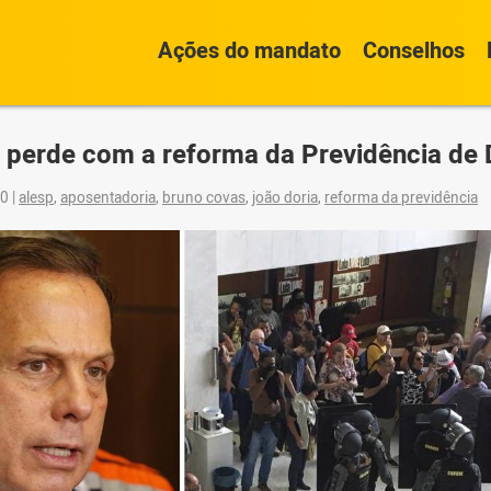
Ações do mandato
Conselhos
 perde com a reforma da Previdência de 
20
|
alesp
,
aposentadoria
,
bruno covas
,
joão doria
,
reforma da previdência