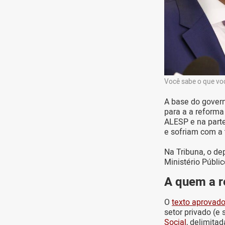
Você sabe o que vo
A base do govern
para a a reforma
ALESP e na parte
e sofriam com a 
Na Tribuna, o de
Ministério Públic
A quem a r
O
texto aprovad
setor privado (e
Social
, delimita