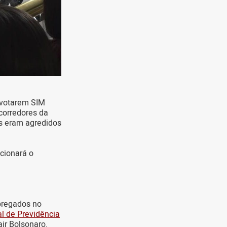
o votarem SIM
 corredores da
is eram agredidos
cionará o
pregados no
l de Previdência
air Bolsonaro.