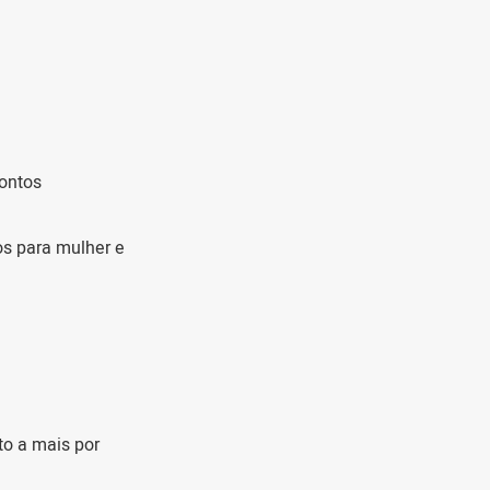
pontos
os para mulher e
to a mais por