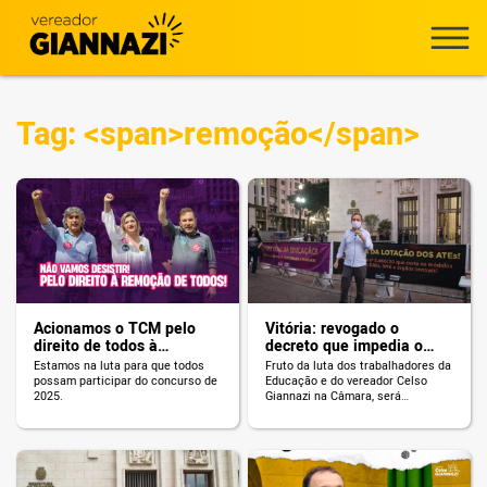
Tag: <span>remoção</span>
Acionamos o TCM pelo
Vitória: revogado o
direito de todos à
decreto que impedia o
remoção
direito à remoção!
Estamos na luta para que todos
Fruto da luta dos trabalhadores da
possam participar do concurso de
Educação e do vereador Celso
2025.
Giannazi na Câmara, será
revogado o Decreto nº 58.805/19
de Bruno Covas que impossibilita
que profissionais da Educação
prestem o concurso para
remoção. Agora, a categoria terá