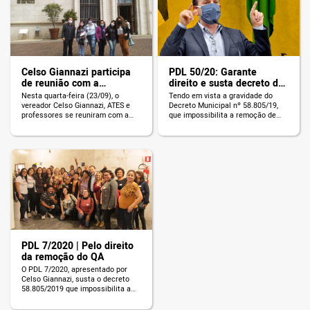
o DIREITO garantido de trabalhar
perto de casa, tendo sua saúde
mental e física preservada, além
de […]
Celso Giannazi participa
PDL 50/20: Garante
de reunião com a
direito e susta decreto de
assessoria de Covas pela
Covas que impossibilita a
Nesta quarta-feira (23/09), o
Tendo em vista a gravidade do
Lotação dos ATES e pelo
remoção de profissionais
vereador Celso Giannazi, ATES e
Decreto Municipal nº 58.805/19,
direito à remoção
da Educação
professores se reuniram com a
que impossibilita a remoção de
assessoria do prefeito Bruno
servidores públicos em estágio
Covas, na sede da Prefeitura, pela
probatório, o vereador Celso
revogação da Portaria nº 5.460/20,
Giannazi apresentou o PDL 50/20
que extingue módulos de ATES, e o
para SUSTAR o Decreto criminoso
Decreto nº 58.805/19, que
de Bruno Covas e garantir o direito
impossibilita a remoção de
desses trabalhadores! Durante a
servidores da Educação em
maior crise sanitária dos últimos
estágio probatório. Bruno Covas
tempos, é necessário termos a
promove mais um […]
clareza […]
PDL 7/2020 | Pelo direito
da remoção do QA
O PDL 7/2020, apresentado por
Celso Giannazi, susta o decreto
58.805/2019 que impossibilita a
remoção dos integrantes das
carreiras dos Quadros dos