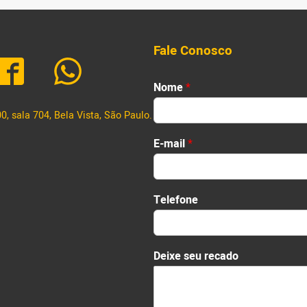
defes
[…]
Fale Conosco
Nome
*
, sala 704, Bela Vista, São Paulo.
First
E
E-mail
*
-
m
a
i
Telefone
l
N
o
m
Deixe seu recado
e
*