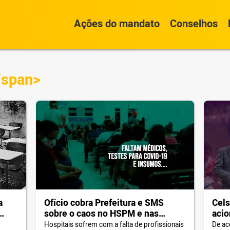
Ações do mandato
Conselhos
/span>
a
Ofício cobra Prefeitura e SMS
Cels
sobre o caos no HSPM e nas
acio
unidades de saúde do SUS
pont
Hospitais sofrem com a falta de profissionais
De ac