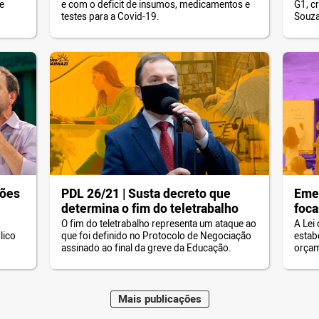
e
e com o deficit de insumos, medicamentos e
G1, c
com
testes para a Covid-19.
Souza
preci
conse
de Sa
sanea
o que
hões
PDL 26/21 | Susta decreto que
Emen
determina o fim do teletrabalho
foca
serv
O fim do teletrabalho representa um ataque ao
A Lei
lico
que foi definido no Protocolo de Negociação
estab
soci
assinado ao final da greve da Educação.
orçam
será 
Celso
const
parti
Mais
publicações
dos s