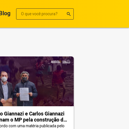
Blog
o Giannazi e Carlos Giannazi
nam o MP pela construção da
e e drenagem do córrego da
ordo com uma matéria publicada pelo