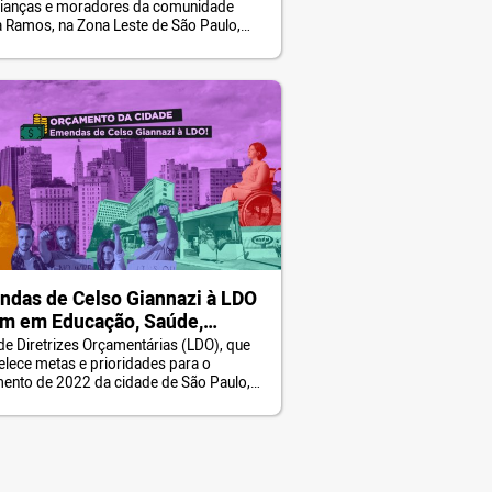
rianças e moradores da comunidade
unidade Souza Ramos
 Ramos, na Zona Leste de São Paulo,
sam atravessar um córrego para
guirem ir à escola ou à Unidade Básica
úde mais próxima. No local não há
mento básico ou tratamento de esgoto,
 deixa os moradores isolados e […]
das de Celso Giannazi à LDO
m em Educação, Saúde,
idores públicos e inclusão
 de Diretrizes Orçamentárias (LDO), que
elece metas e prioridades para o
al; veja todas
ento de 2022 da cidade de São Paulo,
votada na Câmara Municipal. O vereador
 Giannazi apresentou diversas emendas,
ruídas conjuntamente com os Conselhos
cipativos do mandato, pela valorização
erviços e servidores públicos, em