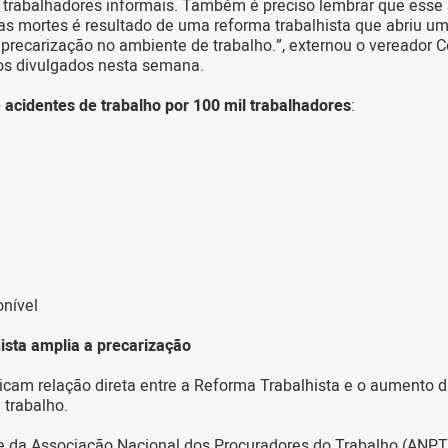
 trabalhadores informais. Também é preciso lembrar que esse
as mortes é resultado de uma reforma trabalhista que abriu u
a precarização no ambiente de trabalho.”, externou o vereador 
os divulgados nesta semana.
e acidentes de trabalho por 100 mil trabalhadores
:
onível
ista amplia a precarização
dicam relação direta entre a Reforma Trabalhista e o aumento 
 trabalho.
e da Associação Nacional dos Procuradores do Trabalho (ANPT)