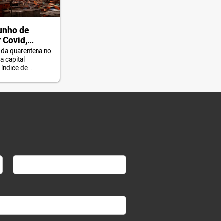
junho de
 Covid,
 precisa de
o da quarentena no
a capital
olamento para
 índice de
rtes
Last