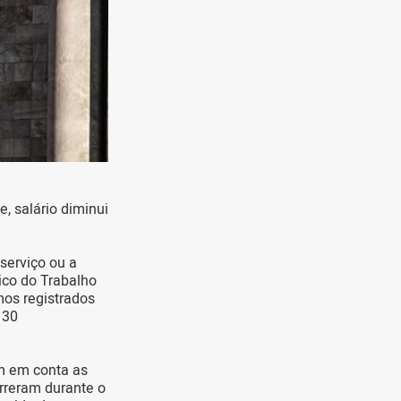
, salário diminui
serviço ou a
ico do Trabalho
os registrados
 30
m em conta as
orreram durante o