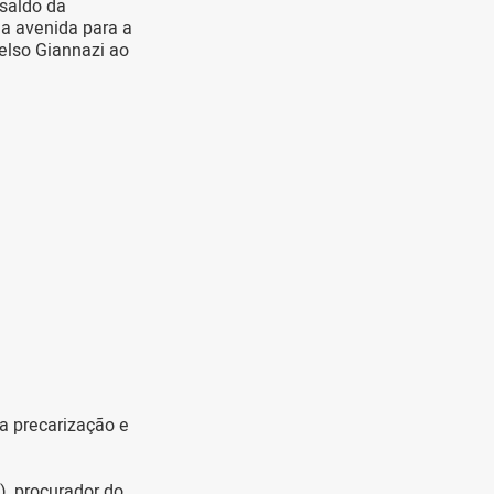
 saldo da
ma avenida para a
Celso Giannazi ao
da precarização e
, procurador do