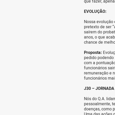
que fazer, apen
EVOLUÇÃO:
Nossa evolução 
pretexto de ser
saírem do probat
anos, o que aca
chance de melho
Proposta:
Evoluç
pedido podendo s
com a pontuação
funcionários sa
remuneração e nã
funcionários mai
J30 – JORNADA
Nós do Q.A. lida
pessoalmente, te
doenças, como 
Uma das ações q