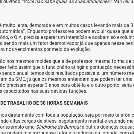
as ouvindo
“Você não sabe quais as suas atribuições? Não leu a 
é muito lenta, demorada e em muitos casos levando mais de 3
 “automática”. Enquanto professores podem evoluir quase que
ório, o Q.A. precisa esperar um interstício e acabam só evolui
ba sendo mais um fator desmotivador já que apenas nesse pe
ra nos vencimentos por meio da evolução.
ão nos mesmos moldes que a de professor, mesma forma de p
er feito assim que o funcionário atingir a pontuação necessári
 sendo anual, temos dois resultados possíveis: um número me
iriam da SME, já que os mesmos entendem que podem ter uma
o precisam esperar 3 anos para obtê-la e o outro ponto, seria
s capacitados nas suas devidas funções.
 DE TRABALHO DE 30 HORAS SEMANAIS
mos diretamente com toda a população, seja por meio telefôni
ndo altas cargas de stress, esgotamento mental e estando mai
por exemplo uma
Síndrome de Burnout
e outras doenças causad
ue podem minimizar esse fator é a redução da jornada, com e