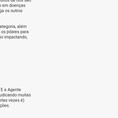
muitos de nós são
am em doenças
ga os outros
ategoria, além
os pilares para
ão impactando,
TE e Agente
judicando muitas
itas vezes é)
ições.