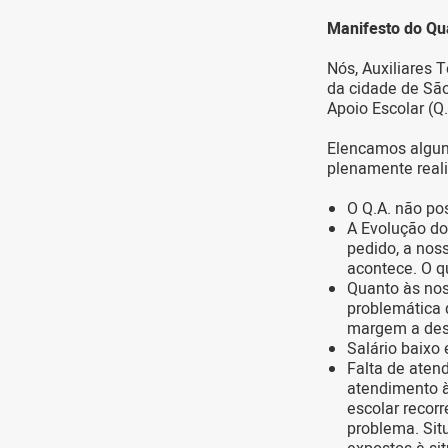
Manifesto do Qu
Nós, Auxiliares 
da cidade de São
Apoio Escolar (Q.
Elencamos alguns
plenamente real
O Q.A. não po
A Evolução do
pedido, a nos
acontece. O q
Quanto às nos
problemática 
margem a desv
Salário baixo
Falta de aten
atendimento à
escolar recor
problema. Si