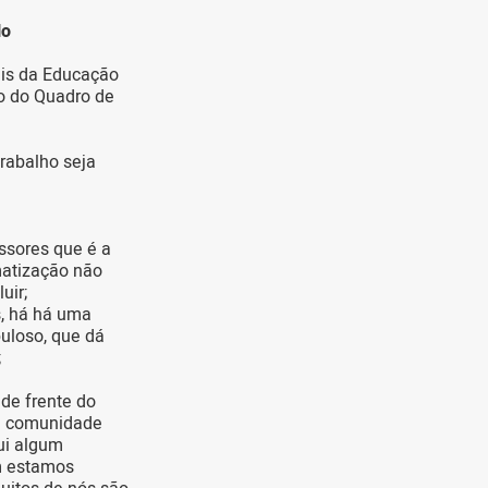
lo
ais da Educação
ão do Quadro de
rabalho seja
ssores que é a
matização não
uir;
s, há há uma
buloso, que dá
;
de frente do
 a comunidade
ui algum
m estamos