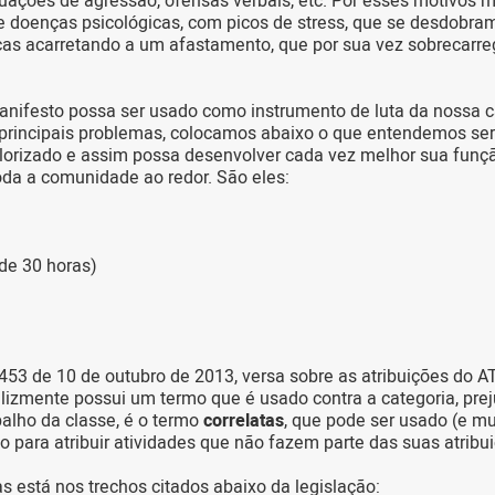
tuações de agressão, ofensas verbais, etc. Por esses motivos 
 doenças psicológicas, com picos de stress, que se desdobr
as acarretando a um afastamento, que por sua vez sobrecarre
nifesto possa ser usado como instrumento de luta da nossa c
s principais problemas, colocamos abaixo o que entendemos ser 
lorizado e assim possa desenvolver cada vez melhor sua funç
oda a comunidade ao redor. São eles:
de 30 horas)
453 de 10 de outubro de 2013, versa sobre as atribuições do A
elizmente possui um termo que é usado contra a categoria, pre
alho da classe, é o termo
correlatas
, que pode ser usado (e mu
 para atribuir atividades que não fazem parte das suas atribu
as está nos trechos citados abaixo da legislação: