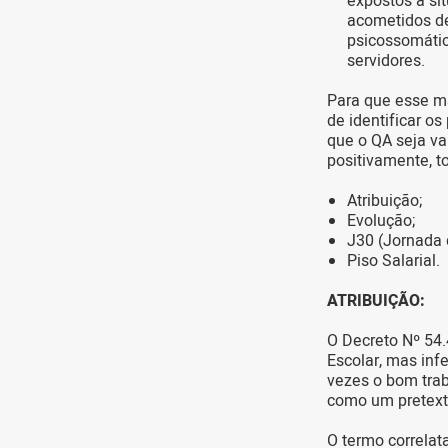
expostos à si
acometidos de
psicossomátic
servidores.
Para que esse ma
de identificar o
que o QA seja va
positivamente, t
Atribuição;
Evolução;
J30 (Jornada 
Piso Salarial.
ATRIBUIÇÃO:
O Decreto Nº 54.
Escolar, mas inf
vezes o bom trab
como um pretexto
O termo correlat