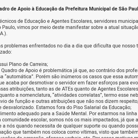
adro de Apoio à Educação da Prefeitura Municipal de São Pau
Técnicos de Educação e Agentes Escolares, servidores municip
 Paulo, vimos por meio deste manifestar sobre a atual situaç
A.).
 problemas enfrentados no dia a dia que dificulta que nosso t
izado:
ssui Plano de Carreira;
 Quadro de Apoio é problemática já que, ao contrário dos profe
sa “automática”. Porém são inúmeros os casos que essa auto
ue acaba por desmotivar o servidor em fazer esforços para evol
sas atribuições, tanto as de ATEs quanto de Agentes Escolare
quanto a nomenclatura, “atividades correlatas”, termo esse ne
io de função e outras atribuições que não nos dizem respeito
 e desvalorizado. Estamos fora do Piso Salarial da Educação;
dimento adequado para a Saúde Mental. Por estarmos na linha 
 comunidade escolar, somos nós os mais impactados, já que
re a nós quando necessita de qualquer suporte ou quando poss
tuação que também nos coloca como vítimas, visto que també