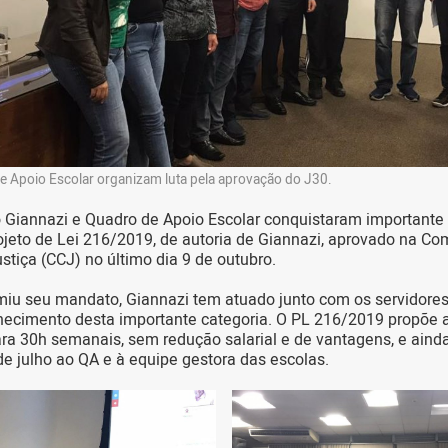
e Apoio Escolar organizam luta pela aprovação do J30.
 Giannazi e Quadro de Apoio Escolar conquistaram importante 
jeto de Lei 216/2019, de autoria de Giannazi, aprovado na Co
stiça (CCJ) no último dia 9 de outubro.
iu seu mandato, Giannazi tem atuado junto com os servidores
hecimento desta importante categoria. O PL 216/2019 propõe 
ra 30h semanais, sem redução salarial e de vantagens, e aind
de julho ao QA e à equipe gestora das escolas.