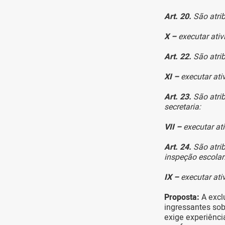
Art. 20.
São atri
X –
executar ativ
Art. 22.
São atrib
XI –
executar ati
Art. 23.
São atrib
secretaria:
VII –
executar ati
Art. 24.
São atrib
inspeção escola
IX –
executar ati
Proposta:
A excl
ingressantes sob
exige experiênci