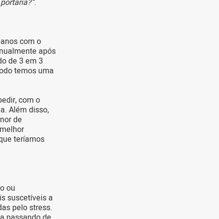
portaria?”
.
 anos com o
 anualmente após
ndo de 3 em 3
ríodo temos uma
edir, com o
a. Além disso,
nor de
 melhor
 que teríamos
co ou
s suscetíveis a
as pelo stress.
la passando de