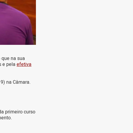
o que na sua
s e pela
efetiva
19) na Câmara.
da primeiro curso
mento.