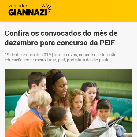
Confira os convocados do mês de
dezembro para concurso da PEIF
19 de dezembro de 2019
|
bruno covas
,
concurso
,
educação
,
educação em primeiro lugar
,
peif
,
prefeitura de são paulo