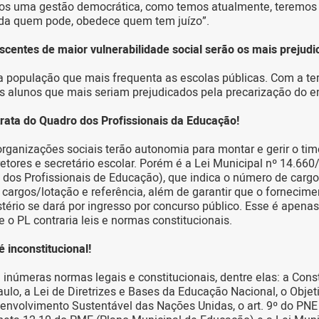
mos uma gestão democrática, como temos atualmente, teremos
a quem pode, obedece quem tem juízo”.
scentes de maior vulnerabilidade social serão os mais prejudi
a população que mais frequenta as escolas públicas. Com a ter
s alunos que mais seriam prejudicados pela precarização do e
trata do Quadro dos Profissionais da Educação!
organizações sociais terão autonomia para montar e gerir o tim
iretores e secretário escolar. Porém é a Lei Municipal nº 14.660
 dos Profissionais de Educação), que indica o número de cargo
argos/lotação e referência, além de garantir que o fornecime
stério se dará por ingresso por concurso público. Esse é apena
o PL contraria leis e normas constitucionais.
é inconstitucional!
 inúmeras normas legais e constitucionais, dentre elas: a Cons
ulo, a Lei de Diretrizes e Bases da Educação Nacional, o Objet
envolvimento Sustentável das Nações Unidas, o art. 9º do PNE