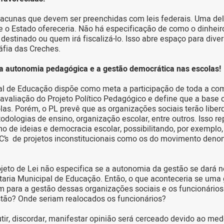
lacunas que devem ser preenchidas com leis federais. Uma del
e o Estado ofereceria. Não há especificação de como o dinheiro
 destinado ou quem irá fiscalizá-lo. Isso abre espaço para dive
fia das Creches.
 a autonomia pedagógica e a gestão democrática nas escolas!
al de Educação dispõe como meta a participação de toda a co
avaliação do Projeto Político Pedagógico e define que a base c
s. Porém, o PL prevê que as organizações sociais terão liber
todologias de ensino, organização escolar, entre outros. Isso r
smo de ideias e democracia escolar, possibilitando, por exemplo
SC’s de projetos inconstitucionais como os do movimento deno
ojeto de Lei não especifica se a autonomia da gestão se dará
aria Municipal de Educação. Então, o que aconteceria se uma 
 para a gestão dessas organizações sociais e os funcionário
stão? Onde seriam realocados os funcionários?
cutir, discordar, manifestar opinião será cerceado devido ao m