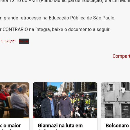
eta 12.10 do PME (Plano Municipal de Educação) e a Lei Muni
m grande retrocesso na Educação Pública de São Paulo.
er CONTRÁRIO na íntegra, baixe o documento a seguir.
 PL 573/21
Baixar
Compart
: o maior
Giannazi na luta em
Bolsonaro 