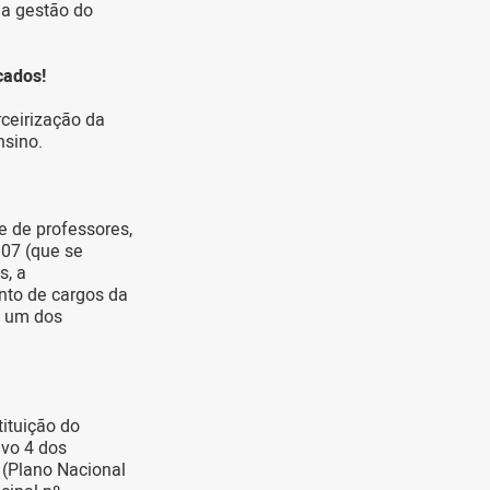
 a gestão do
cados!
ceirização da
nsino.
e de professores,
/07 (que se
s, a
nto de cargos da
s um dos
tituição do
ivo 4 dos
 (Plano Nacional