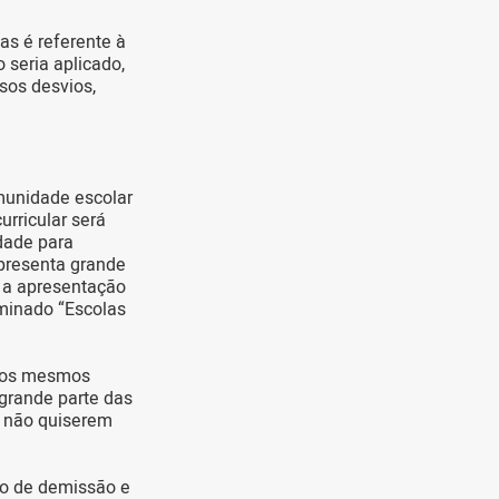
as é referente à
 seria aplicado,
rsos desvios,
munidade escolar
urricular será
dade para
epresenta grande
, a apresentação
minado “Escolas
 nos mesmos
grande parte das
s não quiserem
edo de demissão e