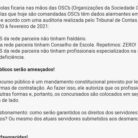
olas ficaria nas mãos das OSC’s (Organizações da Sociedade Ci
olas que hoje são comandadas OSC’s têm dados alarmantes em
De acordo com uma auditoria realizada pelo Tribunal de Contas
20 à fevereiro de 2021:
 da rede parceira não tinham fraldário.
a rede parceira tinham Conselho de Escola. Repetimos: ZERO!
S da rede parceira não tinham profissionais especializados na 
deficiência.
blicos serão ameaçados!
ncurso público é um mandamento constitucional previsto por le
rmas de contratação. Ao fazer isso, ele autoriza que os profiss
utras formas e, portanto, os concursados são colocados em se
 de lado.
stionamento: como serão garantidos os direitos dos servidore
cos? Ou mesmo dos atuais servidores submetidos aos desman
favorecidas!