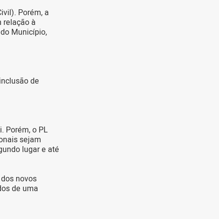
vil). Porém, a
 relação à
 do Município,
inclusão de
i. Porém, o PL
ionais sejam
gundo lugar e até
s dos novos
dos de uma