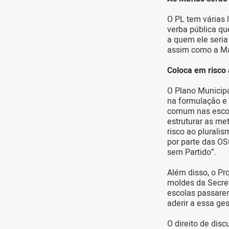
O PL tem várias 
verba pública qu
a quem ele seria
assim como a Má
Coloca em risco
O Plano Municip
na formulação e 
comum nas escola
estruturar as me
risco ao plurali
por parte das O
sem Partido”.
Além disso, o Pr
moldes da Secret
escolas passarem
aderir a essa ge
O direito de dis