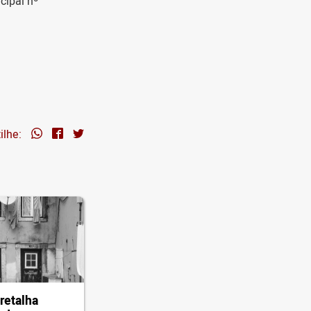
cipal nº
ilhe:
retalha