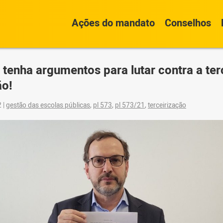
Ações do mandato
Conselhos
 tenha argumentos para lutar contra a ter
ão!
2
|
gestão das escolas públicas
,
pl 573
,
pl 573/21
,
terceirização