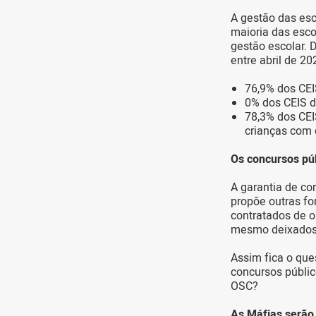
A gestão das esc
maioria das esc
gestão escolar. 
entre abril de 20
76,9% dos CEIS
0% dos CEIS d
78,3% dos CEI
crianças com 
Os concursos pú
A garantia de co
propõe outras fo
contratados de o
mesmo deixados
Assim fica o que
concursos públi
OSC?
As Máfias serão 