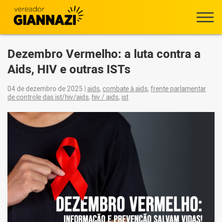
Dezembro Vermelho: a luta contra a
Aids, HIV e outras ISTs
04 de dezembro de 2025
|
aids
,
combate à aids
,
frente parlamentar
de controle das ist/hiv/aids
,
hiv / aids
,
ist