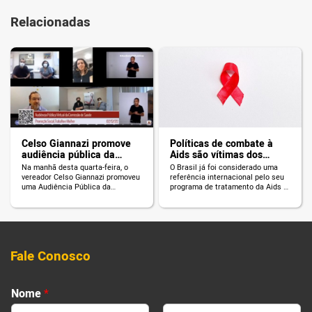
Relacionadas
Celso Giannazi promove
Políticas de combate à
audiência pública da
Aids são vítimas dos
Comissão de Saúde sobre
cortes de Bolsonaro
Na manhã desta quarta-feira, o
O Brasil já foi considerado uma
a pandemia do HIV e da
vereador Celso Giannazi promoveu
referência internacional pelo seu
Covid-19
uma Audiência Pública da
programa de tratamento da Aids e
Comissão de Saúde com
prevenção do HIV, contudo, esse
coordenadores de movimentos de
histórico corre risco frente a
luta contra a AIDS e
dados preocupantes e cortes em
representantes da Secretaria
políticas públicas. Segundo o
Municipal e Estadual de Saúde, do
último balanço do Ministério da
Conselho Municipal de Saúde e da
Saúde, nos últimos 10 anos, houve
Fale Conosco
Secretaria Municipal de Direitos
um aumento de 21% nos casos de
Humanos para debater sobre a
pessoas com […]
pandemia do HIV e da […]
Nome
*