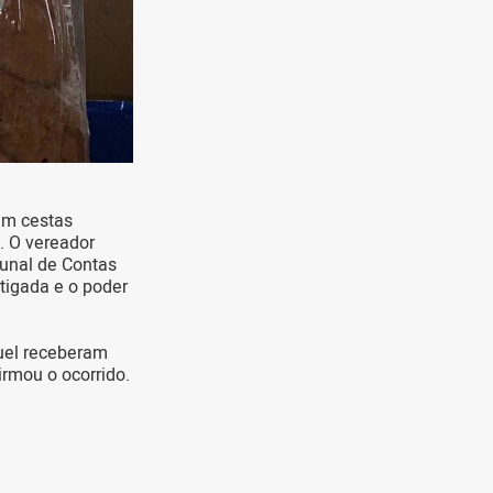
em cestas
. O vereador
bunal de Contas
tigada e o poder
uel receberam
irmou o ocorrido.