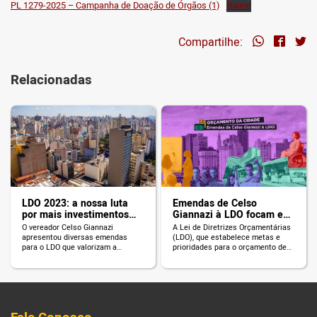
PL 1279-2025 – Campanha de Doação de Órgãos (1)
Baixar
Compartilhe:
Relacionadas
LDO 2023: a nossa luta
Emendas de Celso
por mais investimentos
Giannazi à LDO focam em
em políticas públicas
Educação, Saúde,
O vereador Celso Giannazi
A Lei de Diretrizes Orçamentárias
começou!
servidores públicos e
apresentou diversas emendas
(LDO), que estabelece metas e
inclusão social; veja todas
para o LDO que valorizam a
prioridades para o orçamento de
Educação, Saúde, Serviço Público
2022 da cidade de São Paulo, será
etc. Confira!
votada na Câmara Municipal. O
vereador Celso Giannazi
apresentou diversas emendas,
construídas conjuntamente com
os Conselhos participativos do
mandato, pela valorização dos