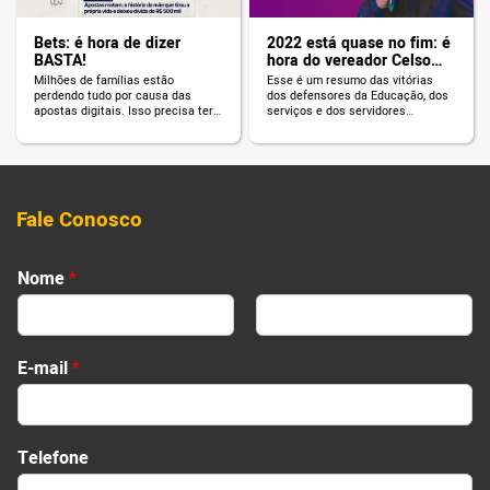
Bets: é hora de dizer
2022 está quase no fim: é
BASTA!
hora do vereador Celso
Giannazi prestar contas!
Milhões de famílias estão
Esse é um resumo das vitórias
perdendo tudo por causa das
dos defensores da Educação, dos
apostas digitais. Isso precisa ter
serviços e dos servidores
fim!
públicos.
Fale Conosco
Nome
*
First
Last
E-mail
*
Telefone