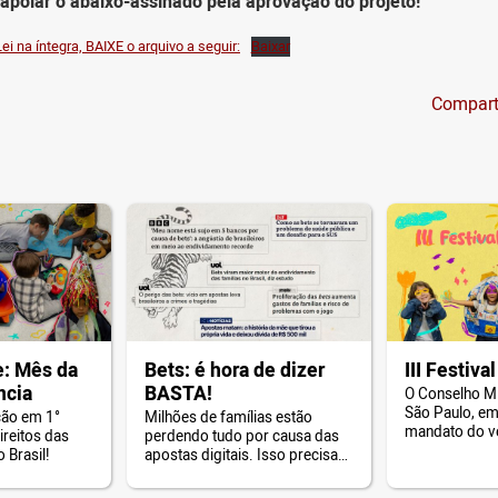
apoiar o abaixo-assinado pela aprovação do projeto!
Lei na íntegra, BAIXE o arquivo a seguir:
Baixar
Compart
: Mês da
Bets: é hora de dizer
III Festiva
ncia
BASTA!
O Conselho M
São Paulo, em
ção em 1°
Milhões de famílias estão
mandato do v
ireitos das
perdendo tudo por causa das
Giannazi, prom
 Brasil!
apostas digitais. Isso precisa
do Brincar d
ter fim!
Municipal de 