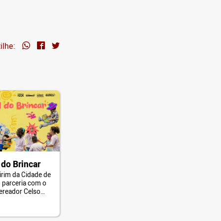
ilhe:
l do Brincar
irim da Cidade de
 parceria com o
ereador Celso
ove o III Festival
a Câmara
São Paulo.