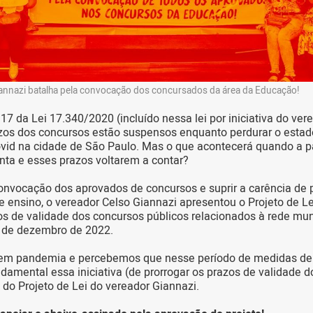
iannazi batalha pela convocação dos concursados da área da Educação!
17 da Lei 17.340/2020 (incluído nessa lei por iniciativa do ver
azos dos concursos estão suspensos enquanto perdurar o esta
ovid na cidade de São Paulo. Mas o que acontecerá quando a 
inta e esses prazos voltarem a contar?
convocação dos aprovados de concursos e suprir a carência de p
e ensino, o vereador Celso Giannazi apresentou o Projeto de 
os de validade dos concursos públicos relacionados à rede mun
 de dezembro de 2022.
em pandemia e percebemos que nesse período de medidas de
ndamental essa iniciativa (de prorrogar os prazos de validade d
va do Projeto de Lei do vereador Giannazi.