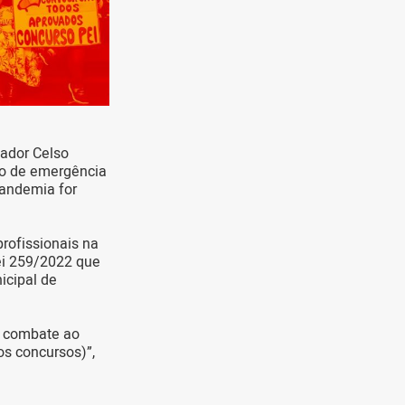
eador Celso
do de emergência
pandemia for
rofissionais na
Lei 259/2022 que
icipal de
 combate ao
os concursos)”,