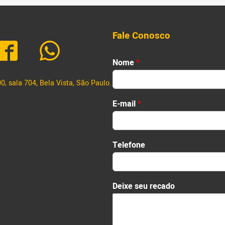
Fale Conosco
Nome
*
, sala 704, Bela Vista, São Paulo.
First
E-mail
*
T
Telefone
e
l
e
f
Deixe seu recado
o
n
e
r