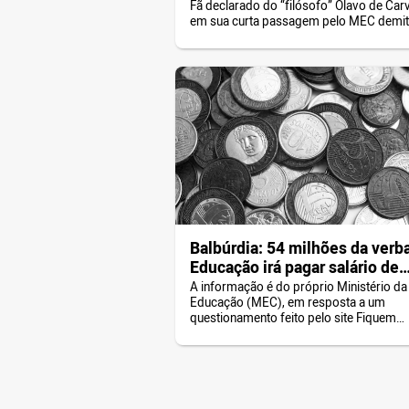
Fã declarado do “filósofo” Olavo de Carv
em sua curta passagem pelo MEC demit
dezenas servidores que não admitiram
interferências indevidas no Enem, colo
em risco a própria realização do exame
entrevista ao jornal Valor Econômico, Vé
declarou: “Ideia de universidade para to
não existe.” Antecipando a […]
Balbúrdia: 54 milhões da verb
Educação irá pagar salário de
militares
A informação é do próprio Ministério da
Educação (MEC), em resposta a um
questionamento feito pelo site Fiquem
Sabendo , por meio da Lei de Acesso à
Informação.