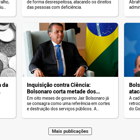
alho,
de forma desrespeitosa, atacando os direitos
Abrah
dos estudantes com deficiência.
iu
das pessoas com deficiência.
admin
da UF
cando
para 
. Em
há 12
lez
funcio
dos
de ab
de ma
a da
Inquisição contra Ciência:
Bols
Bolsonaro corta metade dos
atac
recursos do MEC para pesquisa
Em oito meses de governo Jair Bolsonaro já
A cad
se consagra como uma referência em cortes
retro
e destruição dos serviços públicos. A
do Go
Educação é a pasta que mais sofre com as
seman
tesouradas do presidente. Cortes de
minist
Bolsonaro na Educação roubam futuro do
foi n
país A proposta orçamentária para 2020
exclu
Mais
publicações
reduz em 18% os recursos totais do MEC […]
Educa