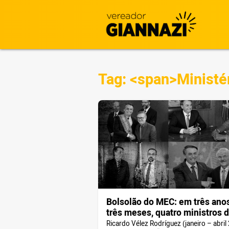
Tag: <span>Ministé
Bolsolão do MEC: em três ano
três meses, quatro ministros 
Educação. Um pior que o outro
Ricardo Vélez Rodríguez (janeiro – abril