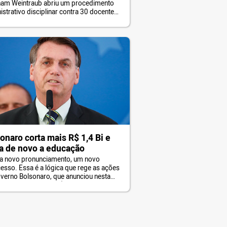
am Weintraub abriu um procedimento
istrativo disciplinar contra 30 docentes
F (Universidade Federal Fluminense)
que eles expliquem um voto que deram
 anos sobre a carreira administrativa dos
nários da instituição. Tal medida, além
uso de autoridade, vai contra a liberdade
nifestação e de […]
onaro corta mais R$ 1,4 Bi e
a de novo a educação
a novo pronunciamento, um novo
cesso. Essa é a lógica que rege as ações
verno Bolsonaro, que anunciou nesta
a um bloqueio de R$ 1,4 Bi em 9
érios, entre eles, a pasta da educação
ovamente vítima, com R$ 348 milhões
ídos do orçamento. O Ministério da
ção já teve seus recursos […]