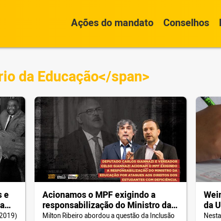
Ações do mandato
Conselhos
rio da Educação</span>
s e
Acionamos o MPF exigindo a
Wein
da
responsabilização do Ministro da
da U
!
Educação por ataques aos direitos
fede
 2019)
Milton Ribeiro abordou a questão da Inclusão
Nesta