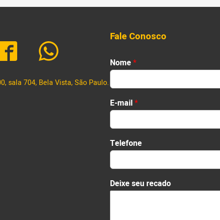
Fale Conosco
Nome
*
, sala 704, Bela Vista, São Paulo.
First
E-mail
*
Telefone
s
Deixe seu recado
e
u
s
e