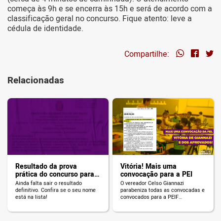
começa às 9h e se encerra às 15h e será de acordo com a
classificação geral no concurso. Fique atento: leve a
cédula de identidade.
Compartilhe:
Relacionadas
Resultado da prova
Vitória! Mais uma
prática do concurso para
convocação para a PEI
professor(a) da Prefeitura
Ainda falta sair o resultado
O vereador Celso Giannazi
definitivo. Confira se o seu nome
parabeniza todas as convocadas e
está na lista!
convocados para a PEIF
(Professor de Educação Infantil e
Fundamental). Uma vitória dos
aprovados e da Educação.