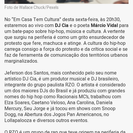
Foto de Wallace Chuck/Pexels
No “Em Casa Tem Cultura” desta sexta-feira, às 20h30,
estaremos ao vivo com
DJ Cia
e o poeta
Márcio Vidal
para
um bate-papo sobre hip-hop, música e cultura. A vertente
que surgiu na periferia é como um grito ensurdecedor de
protesto que fere, machuca e atinge. A cultura do hip-hop
carrega consigo a força do protesto e da crítica social e se
faz de ferramenta de comunicação dos territórios urbanos
marginalizados.
Jeferson dos Santos, mais conhecido pelo seu nome
artístico DJ Cia, é um produtor musical e DJ brasileiro,
integrante do grupo paulista RZO. O artista é considerado
um dos maiores DJs do Brasil e já produziu com grandes
nomes do hip hop como Racionais MC’s, trabalhou com
Elza Soares, Caetano Veloso, Ana Carolina, Daniela
Mercury, Seu Jorge e já tocou em shows com Snoop
Dogg, na Abertura dos Jogos Pan Americanos, no
Lollapalooza e diversos outros eventos.
O RZO é um grupo de rap que teve origem na periferia da