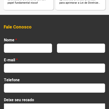
papel fundamental nisso!
para aprimorar a Lei de Diretrizes
Orçamentárias (LDO).
Fale Conosco
Nome
*
First
Last
N
E-mail
*
o
m
e
D
Telefone
e
i
x
e
Deixe seu recado
D
e