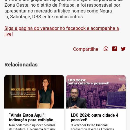
Zona Oeste, no distrito de Pirituba, e foi responsável por
apresentar no mercado artístico nomes como Negra
Li, Sabotage, DBS entre muitos outros.
Siga a página do vereador no facebook e acompanhe a
live!
Compartilhe:
Relacionadas
“Ainda Estou Aqui”:
LDO 2024: outra cidade é
indicação para exibição
possível!
gratuita
Não podemos esquecer o horror
O vereador Celso Giannazi
da Ditadura. E o cinema tem um
apresentou diversas Emendas