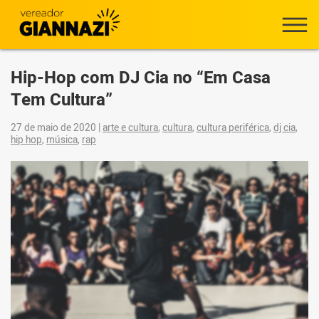
Hip-Hop com DJ Cia no “Em Casa
Tem Cultura”
27 de maio de 2020
|
arte e cultura
,
cultura
,
cultura periférica
,
dj cia
,
hip hop
,
música
,
rap