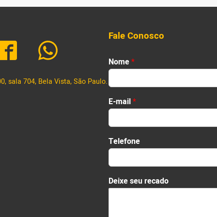
transformar vidas […]
Gianna
Fale Conosco
N
Nome
*
o
m
, sala 704, Bela Vista, São Paulo.
e
First
*
E-mail
*
*
Telefone
Deixe seu recado