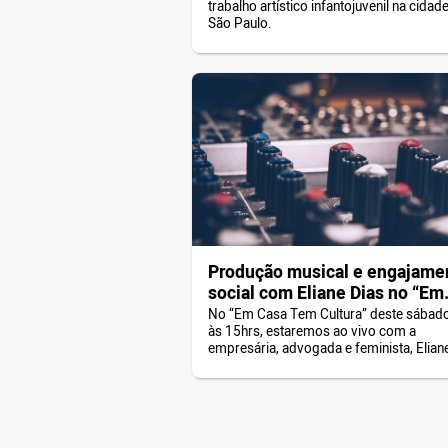
trabalho artístico infantojuvenil na cidad
São Paulo.
Produção musical e engajame
social com Eliane Dias no “Em
Casa Tem Cultura”
No “Em Casa Tem Cultura” deste sábado
às 15hrs, estaremos ao vivo com a
empresária, advogada e feminista, Eliane
e o poeta Marcio Vidal. Vamos bater u
sobre produção musical, engajamento s
no mundo e as dificuldades que encontr
ser mulher na indústria da música. Cresc
periferia, Eliane batalhou muito […]