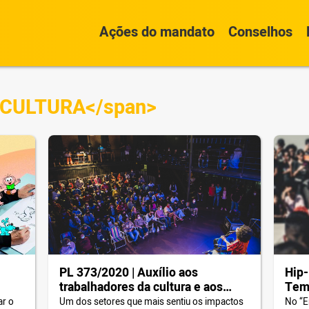
Ações do mandato
Conselhos
E CULTURA</span>
PL 373/2020 | Auxílio aos
Hip-
trabalhadores da cultura e aos
Tem 
espaços culturais
ar o
Um dos setores que mais sentiu os impactos
No “E