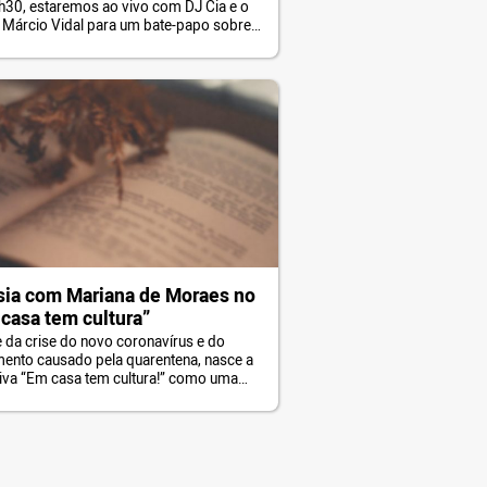
h30, estaremos ao vivo com DJ Cia e o
 Márcio Vidal para um bate-papo sobre
p, música e cultura. A vertente que
u na periferia é como um grito
decedor de protesto que fere, machuca
nge. A cultura do hip-hop carrega consigo
a do […]
ia com Mariana de Moraes no
casa tem cultura”
e da crise do novo coronavírus e do
mento causado pela quarentena, nasce a
ativa “Em casa tem cultura!” como uma
 de mantermos nossas mentes sãs,
s corações pulsando e a cultura viva,
 em tempos de pandemia. Por isso,
almente faremos um bate-papo online,
és do Facebook do vereador Celso