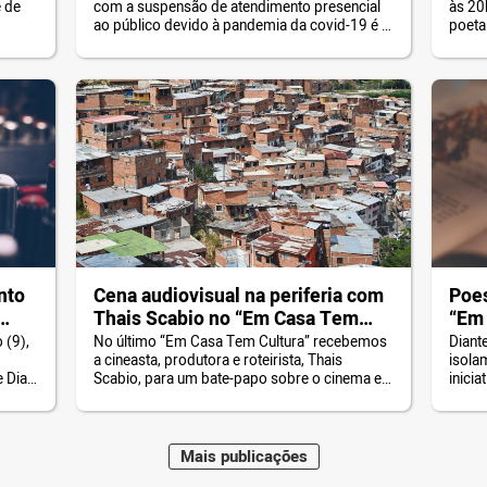
e de
com a suspensão de atendimento presencial
às 20
ao público devido à pandemia da covid-19 é o
poeta
setor cultural. E certamente será um dos
hip-ho
últimos a se recuperar e retomar as atividades
surgi
normais. Por isso, o vereador Celso Giannazi
ensur
apresentou o PL 373/2020, que cria o auxílio
e ati
emergencial destinado […]
a forç
nto
Cena audiovisual na periferia com
Poes
Thais Scabio no “Em Casa Tem
“Em 
Cultura”
 (9),
No último “Em Casa Tem Cultura” recebemos
Diant
a cineasta, produtora e roteirista, Thais
isola
 Dias,
Scabio, para um bate-papo sobre o cinema e a
inici
m papo
cena do audiovisual na periferia. Apesar do
forma
ocial
grande volume de produções audiovisuais
nosso
ou por
saindo da periferia, falta incentivo do poder
mesmo
ida na
público para valorizar essas criações e dar
seman
Mais
publicações
palco aos profissionais que procuram
atrav