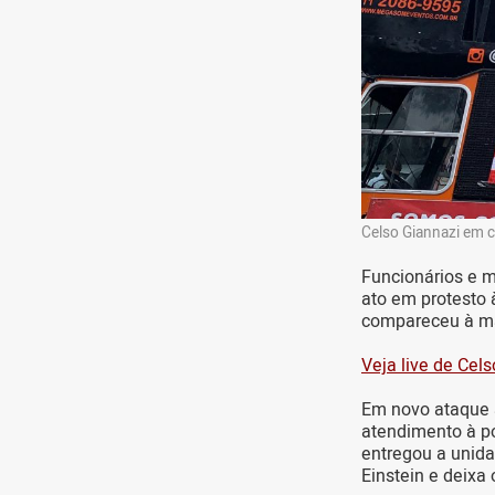
Celso Giannazi em c
Funcionários e 
ato em protesto 
compareceu à ma
Veja live de Cels
Em novo ataque a
atendimento à p
entregou a unida
Einstein e deixa