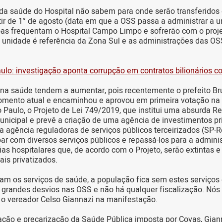
 da saúde do Hospital não sabem para onde serão transferidos
ir de 1° de agosto (data em que a OSS passa a administrar a u
as frequentam o Hospital Campo Limpo e sofrerão com o projet
 a unidade é referência da Zona Sul e as administrações das O
lo: investigação aponta corrupção em contratos bilionários 
 na saúde tendem a aumentar, pois recentemente o prefeito B
omento atual e encaminhou e aprovou em primeira votação n
 Paulo, o Projeto de Lei 749/2019, que institui uma absurda R
unicipal e prevê a criação de uma agência de investimentos pr
a agência reguladoras de serviços públicos terceirizados (SP-
ar com diversos serviços públicos e repassá-los para a adminis
as hospitalares que, de acordo com o Projeto, serão extintas e
ais privatizados.
am os serviços de saúde, a população fica sem estes serviços
á grandes desvios nas OSS e não há qualquer fiscalização. Nó
ou o vereador Celso Giannazi na manifestação.
zação e precarização da Saúde Pública imposta por Covas, Gian