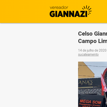
Celso Giann
Campo Li
14 de julho de 202
sucateamento