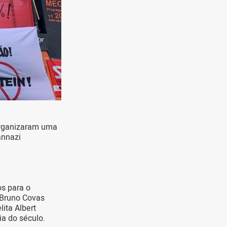
organizaram uma
annazi
os para o
 Bruno Covas
ita Albert
ia do século.