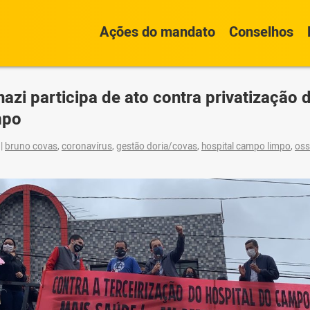
Ações do mandato
Conselhos
azi participa de ato contra privatização 
mpo
0
|
bruno covas
,
coronavírus
,
gestão doria/covas
,
hospital campo limpo
,
oss