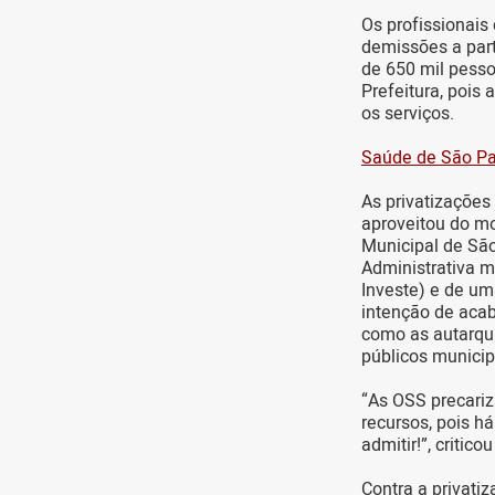
Os profissionais
demissões a part
de 650 mil pesso
Prefeitura, pois
os serviços.
Saúde de São Pau
As privatizações
aproveitou do m
Municipal de São
Administrativa m
Investe) e de um
intenção de acab
como as autarqui
públicos municip
“As OSS precariz
recursos, pois h
admitir!”, critic
Contra a privati