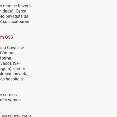
 e nem se haverá
nidade). Cerca
o privatista da
SS só sucatearam
com OSS
runo Covas se
a Câmara
eforma
ivados (SP-
Regula), com a
tração privada,
 os hospitais
 e sem os
s não vamos
nazi convocará o