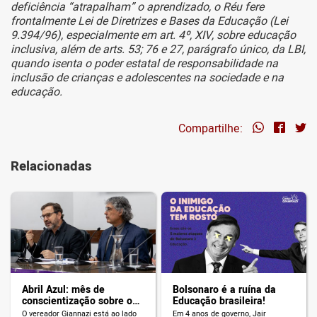
deficiência “atrapalham” o aprendizado, o Réu fere
frontalmente Lei de Diretrizes e Bases da Educação (Lei
9.394/96), especialmente em art. 4º, XIV, sobre educação
inclusiva, além de arts. 53; 76 e 27, parágrafo único, da LBI,
quando isenta o poder estatal de responsabilidade na
inclusão de crianças e adolescentes na sociedade e na
educação.
Compartilhe:
Relacionadas
Abril Azul: mês de
Bolsonaro é a ruína da
conscientização sobre o
Educação brasileira!
autismo
O vereador Giannazi está ao lado
Em 4 anos de governo, Jair