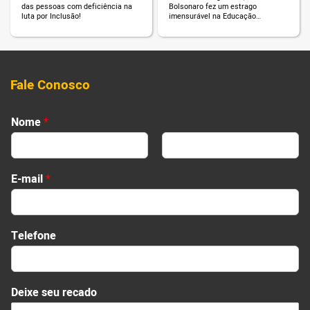
das pessoas com deficiência na
Bolsonaro fez um estrago
luta por Inclusão!
imensurável na Educação
brasileira. Leia e confira!
Fale Conosco
Nome
*
First
Last
E-mail
*
Telefone
N
Deixe seu recado
o