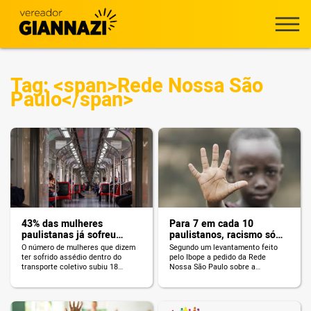
Tag: <span>Rede Nossa São
Paulo</span>
43% das mulheres
Para 7 em cada 10
paulistanas já sofreu
paulistanos, racismo só
assédio no transporte
piora na cidade
O número de mulheres que dizem
Segundo um levantamento feito
público
ter sofrido assédio dentro do
pelo Ibope a pedido da Rede
transporte coletivo subiu 18
Nossa São Paulo sobre a
pontos percentuais de 2018 para
percepção do racismo entre os
2020, de acordo com a pesquisa
paulistanos, 7 em cada 10
“Viver em São Paulo – Mulher”
pessoas acreditam que o racismo
divulgada nesta terça-feira (4)
se manteve no mesmo patamar ou