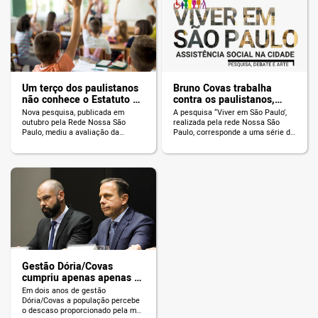
pela Rede Nossa São Paulo. Em
aumentou nos últimos 10 anos na
2018, 25% das entrevistadas
capital paulista. A pesquisa
disseram já ter sofrido assédio no
mostra que para quase 70% dos
transporte coletivo. Neste […]
entrevistados, shoppings e […]
Um terço dos paulistanos
Bruno Covas trabalha
não conhece o Estatuto da
contra os paulistanos,
Criança e do Adolescente
revela estudo
Nova pesquisa, publicada em
A pesquisa “Viver em São Paulo’,
outubro pela Rede Nossa São
realizada pela rede Nossa São
Paulo, mediu a avaliação da
Paulo, corresponde a uma série de
população paulistana em relação
pesquisas que ilustram dados
à segurança de equipamentos
sobre a percepção dos
para crianças e adolescentes, o
paulistanos em relação a temas
que deve ser prioridade para que a
importantes que afetam a vida na
cidade de São Paulo promova mais
capital paulista. Um desses
qualidade de vida para as crianças
levantamentos, feito em 2018, com
e adolescentes e com que
o tema “Assistência Social na
frequência crianças e
Cidade” traz informações
adolescentes […]
importantes para […]
Gestão Dória/Covas
cumpriu apenas apenas 7
das 53 promessas de
Em dois anos de gestão
mandato
Dória/Covas a população percebe
o descaso proporcionado pela má