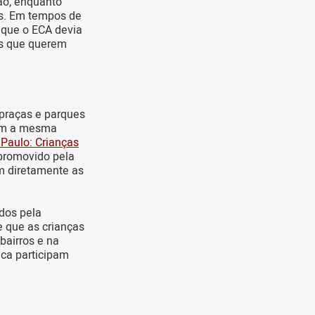
ção, enquanto
as. Em tempos de
e que o ECA devia
es que querem
praças e parques
ram a mesma
 Paulo: Crianças
promovido pela
am diretamente as
dos pela
e que as crianças
bairros e na
nca participam