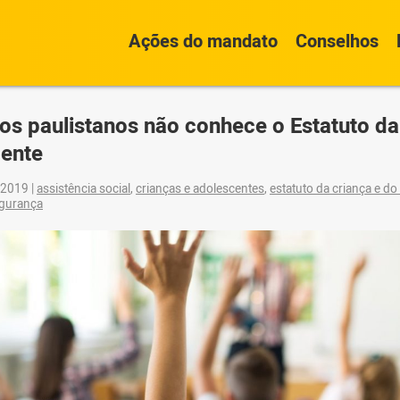
Ações do mandato
Conselhos
os paulistanos não conhece o Estatuto da
ente
 2019
|
assistência social
,
crianças e adolescentes
,
estatuto da criança e do
gurança