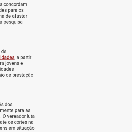
es concordam
des para os
ma de afastar
da pesquisa
 de
vidades
, a partir
ra jovens e
nidades
nio de prestação
és dos
lmente para as
 O vereador luta
ate os cortes na
vens em situação