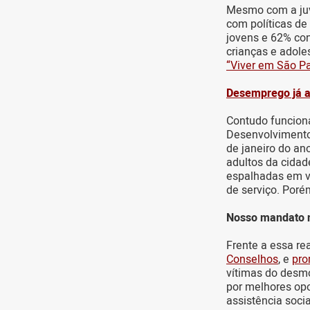
Mesmo com a juv
com políticas de
jovens e 62% co
crianças e adole
“Viver em São Pa
Desemprego já a
Contudo funcioná
Desenvolvimento
de janeiro do an
adultos da cidad
espalhadas em vá
de serviço. Poré
Nosso mandato n
Frente a essa re
Conselhos
, e
pro
vítimas do desmo
por melhores opo
assistência soci