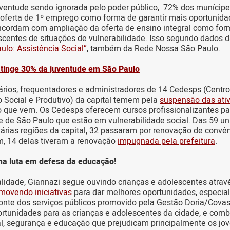
entude sendo ignorada pelo poder público, 72% dos munícip
 oferta de 1º emprego como forma de garantir mais oportunida
ncordam com ampliação da oferta de ensino integral como for
scentes de situações de vulnerabilidade. Isso segundo dados 
ulo: Assistência Social”
, também da Rede Nossa São Paulo.
tinge 30% da juventude em São Paulo
rios, frequentadores e administradores de 14 Cedesps (Centro
 Social e Produtivo) da capital temem pela
suspensão das ati
o que vem. Os Cedesps oferecem cursos profissionalizantes pa
e de São Paulo que estão em vulnerabilidade social. Das 59 u
rias regiões da capital, 32 passaram por renovação de convê
m, 14 delas tiveram a renovação
impugnada pela prefeitura
.
a luta em defesa da educação!
alidade, Giannazi segue ouvindo crianças e adolescentes atrav
movendo iniciativas
para dar melhores oportunidades, especia
nte dos serviços públicos promovido pela Gestão Doria/Covas.
rtunidades para as crianças e adolescentes da cidade, e comb
al, segurança e educação que prejudicam principalmente os jo