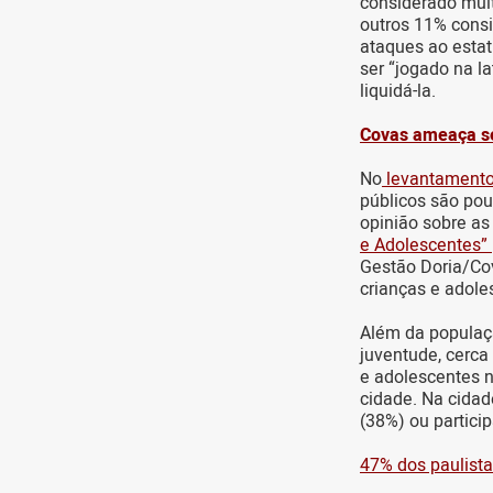
considerado muit
outros 11% cons
ataques ao estat
ser “jogado na l
liquidá-la.
Covas ameaça se
No
levantament
públicos são po
opinião sobre as
e Adolescentes”
Gestão Doria/Cov
crianças e adole
Além da populaçã
juventude, cerca
e adolescentes n
cidade. Na cidad
(38%) ou partici
47% dos paulist