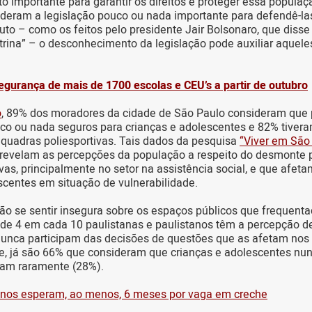
o importante para garantir os direitos e proteger essa popula
ideram a legislação pouco ou nada importante para defendê-l
uto – como os feitos pelo presidente Jair Bolsonaro, que diss
atrina” – o desconhecimento da legislação pode auxiliar aquel
gurança de mais de 1700 escolas e CEU’s a partir de outubro
o
, 89% dos moradores da cidade de São Paulo consideram que 
uco ou nada seguros para crianças e adolescentes e 82% tive
 quadras poliesportivas. Tais dados da pesquisa
“Viver em São
revelam as percepções da população a respeito do desmonte 
as, principalmente no setor na assistência social, e que afet
scentes em situação de vulnerabilidade.
o se sentir insegura sobre os espaços públicos que frequenta
 de 4 em cada 10 paulistanas e paulistanos têm a percepção d
unca participam das decisões de questões que as afetam nos 
e, já são 66% que consideram que crianças e adolescentes nu
pam raramente (28%).
anos esperam, ao menos, 6 meses por vaga em creche