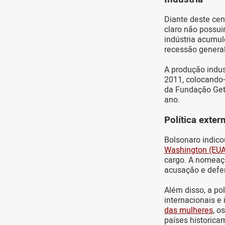
Diante deste cená
claro não possui
indústria acumul
recessão general
A produção indus
2011, colocando-
da Fundação Getú
ano.
Política exter
Bolsonaro indico
Washington (EUA
cargo. A nomeaç
acusação e defend
Além disso, a po
internacionais e
das mulheres
, o
países historica