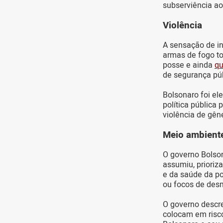
subserviência ao
Violência
A sensação de i
armas de fogo to
posse e ainda
qu
de segurança púb
Bolsonaro foi e
política pública
violência de gêne
Meio ambient
O governo Bolson
assumiu, priori
e da saúde da po
ou focos de des
O governo descr
colocam em risc