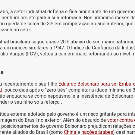
rio, a setor industrial definha e fica pior diante de um govern
r nenhum projeto para a sua retomada. Nos primeiros meses de
ou queda de cerca de 3% em comparação ao ano anterior, que j
izada no setor.
trial brasileira segue quase 20% abaixo do seu maior patamar,
a em índices similares a 1947. O Índice de Confiança da Indústr
lio Vargas (FGV), voltou a cair em maio, retornando ao nível 
na
u recentemente o seu filho
Eduardo Bolsonaro para ser Embai
)
, pouco dias após o “zero três” completar a idade mínima de 
ão enquadra-se como nepotismo, e a insistência de Bolsonaro
er o seu filho só a reforça .
lítica externa adotada pelo governo é um risco gritante para in
 imagem do Brasil no exterior. Além do absurdo de
votar contra 
s posicionamentos do governo Bolsonaro prejudicam relações 
mente aliados do Brasil (como
China
e
nações árabes
) destinam