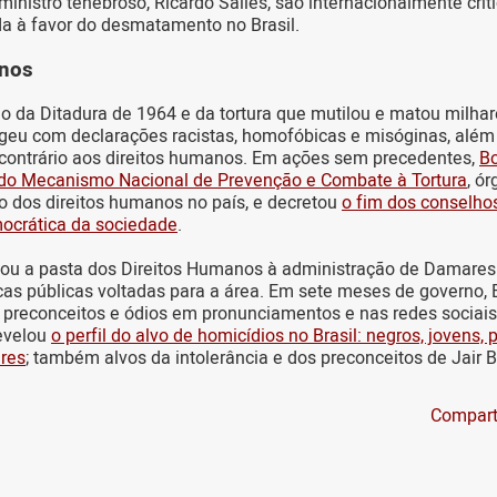
ministro tenebroso, Ricardo Salles, são internacionalmente crit
ada à favor do desmatamento no Brasil.
anos
o da Ditadura de 1964 e da tortura que mutilou e matou milhare
geu com declarações racistas, homofóbicas e misóginas, além
contrário aos direitos humanos. Em ações sem precedentes,
Bo
s do Mecanismo Nacional de Prevenção e Combate à Tortura
, ó
o dos direitos humanos no país, e decretou
o fim dos conselho
mocrática da sociedade
.
nou a pasta dos Direitos Humanos à administração de Damares
ticas públicas voltadas para a área. Em sete meses de governo,
preconceitos e ódios em pronunciamentos e nas redes sociais.
revelou
o perfil do alvo de homicídios no Brasil: negros, jovens,
res
; também alvos da intolerância e dos preconceitos de Jair 
Compart