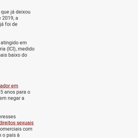
o que já deixou
 2019, a
á foi de
 atingido em
ia (ICI), medido
mais baixo do
xador em
35 anos para o
 em negar a
teresses
direitos sexuais
comerciais com
 o país à