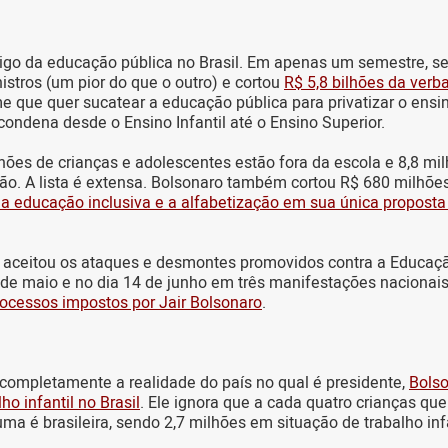
igo da educação pública no Brasil. Em apenas um semestre, se
stros (um pior do que o outro) e cortou
R$ 5,8 bilhões da ver
 que quer sucatear a educação pública para privatizar o ensin
condena desde o Ensino Infantil até o Ensino Superior.
ilhões de crianças e adolescentes estão fora da escola e 8,8 m
ão. A lista é extensa. Bolsonaro também cortou R$ 680 milhõ
 a educação inclusiva e a alfabetização em sua única proposta
aceitou os ataques e desmontes promovidos contra a Educação
de maio e no dia 14 de junho em três manifestações nacionais
rocessos impostos por Jair Bolsonaro
.
ompletamente a realidade do país no qual é presidente,
Bols
ho infantil no Brasil
. Ele ignora que a cada quatro crianças qu
ma é brasileira, sendo 2,7 milhões em situação de trabalho infa