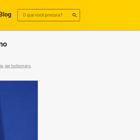
Blog
rno
ia
,
jair bolsonaro
,