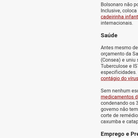
Bolsonaro não po
Inclusive, coloca
cadeirinha infant
internacionais.
Saúde
Antes mesmo de 
orçamento da Saú
(Consea) e uniu
Tuberculose e IS
especificidades.
contágio do vír
Sem nenhum escr
medicamentos de 
condenando os 30
governo não tem
corte de remédio
caxumba e catap
Emprego
e Pr