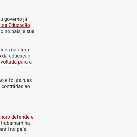
u governo já
ba da Educação
.
o no país, e sua
ilhões não têm
es da educação
 voltada para a
 e foi às ruas
 contrárias ao
onaro defende e
e trabalham na
ntil no país.