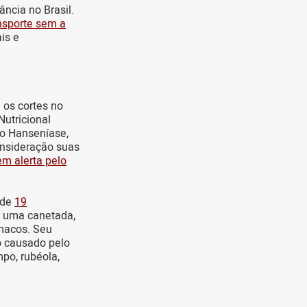
ncia no Brasil.
ansporte sem a
is e
os cortes no
utricional
o Hanseníase,
onsideração suas
em alerta pelo
 de
19
uma canetada,
rmacos. Seu
 causado pelo
po, rubéola,