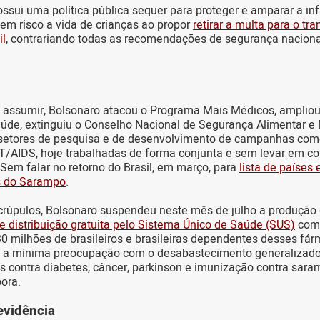
ssui uma política pública sequer para proteger e amparar a infâ
 em risco a vida de crianças ao propor
retirar a multa para o tr
il
, contrariando todas as recomendações de segurança naciona
assumir, Bolsonaro atacou o Programa Mais Médicos, ampliou 
de, extinguiu o Conselho Nacional de Segurança Alimentar e N
 setores de pesquisa e de desenvolvimento de campanhas com
T/AIDS, hoje trabalhadas de forma conjunta e sem levar em c
 Sem falar no retorno do Brasil, em março, para
lista de países 
us do Sarampo
.
úpulos, Bolsonaro suspendeu neste mês de julho a produção
distribuição gratuita pelo Sistema Único de Saúde (SUS)
com 
 milhões de brasileiros e brasileiras dependentes desses fá
 a mínima preocupação com o desabastecimento generalizado
s contra diabetes, câncer, parkinson e imunização contra saram
ora.
evidência