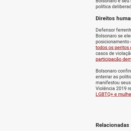
Bolsonaro e seu 
política deliber
Direitos hum
Defensor ferrenh
Bolsonaro se ele
posicionamento 
todos os perito
casos de violaçã
participação de
Bolsonaro confi
enterrar as polí
manifestou seus 
Violência 2019 
LGBTQ+ e mulhe
Relacionadas