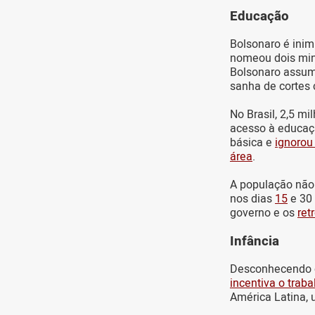
Educação
Bolsonaro é inim
nomeou dois mini
Bolsonaro assume
sanha de cortes 
No Brasil, 2,5 m
acesso à educaç
básica e
ignorou
área
.
A população não 
nos dias
15
e 30 
governo e os
ret
Infância
Desconhecendo c
incentiva o trabal
América Latina, u