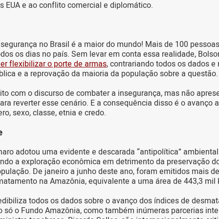
s EUA e ao conflito comercial e diplomático.
nsegurança no Brasil é a maior do mundo! Mais de 100 pessoas
dos os dias no país. Sem levar em conta essa realidade, Bolson
er flexibilizar o porte de armas
, contrariando todos os dados 
lica e a reprovação da maioria da população sobre a questão.
leito com o discurso de combater a insegurança, mas não apr
 para reverter esse cenário. E a consequência disso é o avanço 
ro, sexo, classe, etnia e credo.
e
aro adotou uma evidente e descarada “antipolítica” ambienta
zando a exploração econômica em detrimento da preservação d
pulação. De janeiro a junho deste ano, foram emitidos mais de 
matamento na Amazônia, equivalente a uma área de 443,3 mil
edibiliza todos os dados sobre o avanço dos índices de desma
o só o Fundo Amazônia, como também inúmeras parcerias inte