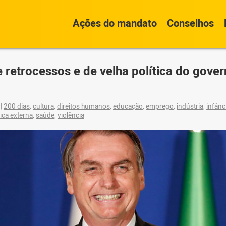
Ações do mandato
Conselhos
 retrocessos e de velha política do gove
9
|
200 dias
,
cultura
,
direitos humanos
,
educação
,
emprego
,
indústria
,
infânc
tica externa
,
saúde
,
violência