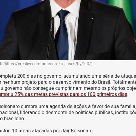
R (https://creativecommons.org/licenses/by/2.0/)
ompleta 200 dias no governo, acumulando uma série de ataque
r nenhum projeto para o desenvolvimento do Brasil. Totalmen
eu governo não consegue cumprir nem mesmo os próprios objeti
mpriu 25% das metas previstas para os 100 primeiros dias
.
Bolsonaro cumpre uma agenda de ações à favor de sua família
rnacional, liderando o desmonte de políticas públicas, instituiç
o brasileiro.
stou 10 áreas atacadas por Jair Bolsonaro: