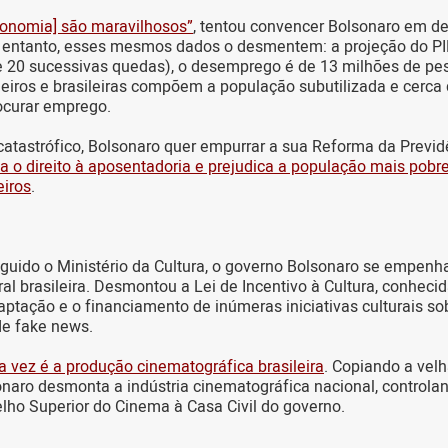
conomia] são maravilhosos”
, tentou convencer Bolsonaro em d
 entanto, esses mesmos dados o desmentem: a projeção do PI
e 20 sucessivas quedas), o desemprego é de 13 milhões de pes
leiros e brasileiras compõem a população subutilizada e cerca
ocurar emprego.
catastrófico, Bolsonaro quer empurrar a sua Reforma da Previd
a o direito à aposentadoria e prejudica a população mais pobre 
eiros
.
nguido o Ministério da Cultura, o governo Bolsonaro se empen
ral brasileira. Desmontou a Lei de Incentivo à Cultura, conhec
aptação e o financiamento de inúmeras iniciativas culturais so
de fake news.
da vez é a produção cinematográfica brasileira
. Copiando a velh
naro desmonta a indústria cinematográfica nacional, control
lho Superior do Cinema à Casa Civil do governo.