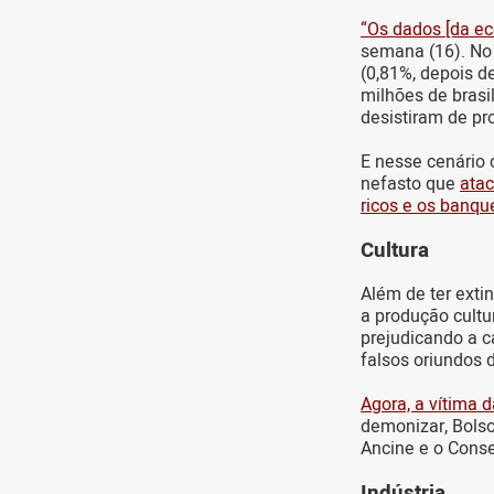
“Os dados [da e
semana (16). No
(0,81%, depois d
milhões de brasi
desistiram de pr
E nesse cenário 
nefasto que
atac
ricos e os banqu
Cultura
Além de ter exti
a produção cultu
prejudicando a c
falsos oriundos 
Agora, a vítima 
demonizar, Bolso
Ancine e o Conse
Indústria