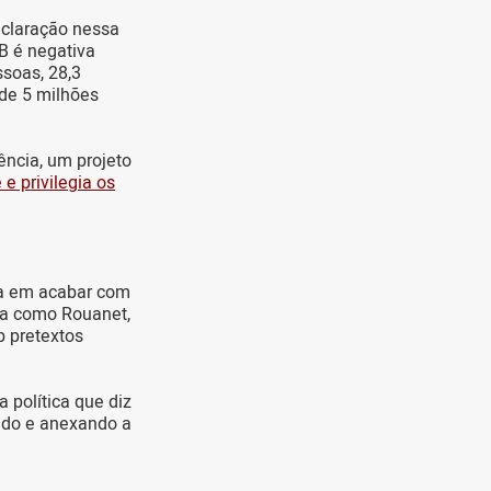
eclaração nessa
B é negativa
soas, 28,3
 de 5 milhões
ência, um projeto
e privilegia os
ha em acabar com
ida como Rouanet,
b pretextos
a política que diz
ando e anexando a