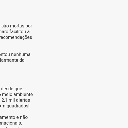
 são mortas por
aro facilitou a
e recomendações
esentou nenhuma
alarmante da
l desde que
o meio ambiente
2,1 mil alertas
 km quadrados!
tamento e não
rnacionais.