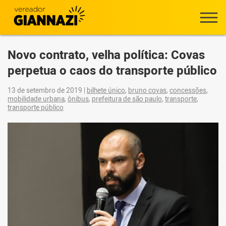
Novo contrato, velha política: Covas
perpetua o caos do transporte público
13 de setembro de 2019
|
bilhete único
,
bruno covas
,
concessões
,
mobilidade urbana
,
ônibus
,
prefeitura de são paulo
,
transporte
,
transporte público