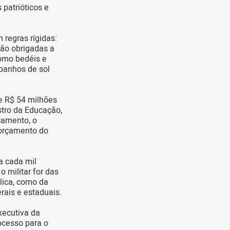
patrióticos e
 regras rígidas:
ão obrigadas a
como bedéis e
banhos de sol
e R$ 54 milhões
stro da Educação,
çamento, o
 orçamento do
a cada mil
o militar for das
lica, como da
erais e estaduais.
xecutiva da
ocesso para o