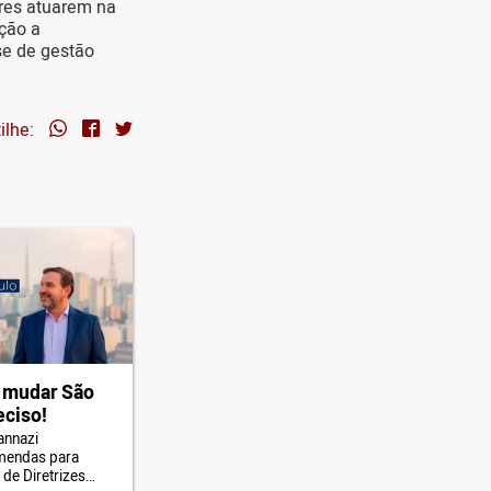
ares atuarem na
ção a
se de gestão
ilhe:
 mudar São
eciso!
annazi
mendas para
 de Diretrizes