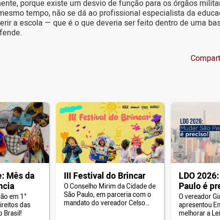
mente, porque existe um desvio de função para os órgãos milit
mesmo tempo, não se dá ao profissional especialista da educa
gerir a escola — que é o que deveria ser feito dentro de uma ba
fende.
Compart
: Mês da
III Festival do Brincar
LDO 2026:
ncia
Paulo é pr
O Conselho Mirim da Cidade de
São Paulo, em parceria com o
ção em 1°
O vereador Gi
mandato do vereador Celso
ireitos das
apresentou E
Giannazi, promove o III Festival
 Brasil!
melhorar a Lei
do Brincar da Câmara