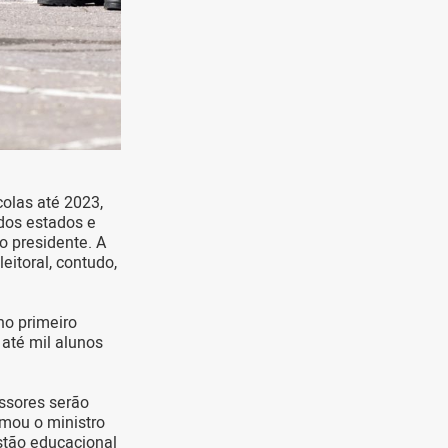
colas até 2023,
dos estados e
o presidente. A
itoral, contudo,
no primeiro
 até mil alunos
essores serão
irmou o ministro
stão educacional