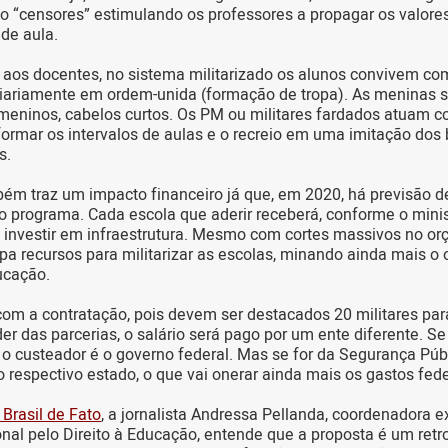
 “censores” estimulando os professores a propagar os valores 
 de aula.
aos docentes, no sistema militarizado os alunos convivem com
iariamente em ordem-unida (formação de tropa). As meninas s
meninos, cabelos curtos. Os PM ou militares fardados atuam 
rmar os intervalos de aulas e o recreio em uma imitação dos 
s.
m traz um impacto financeiro já que, em 2020, há previsão d
o programa. Cada escola que aderir receberá, conforme o mini
 investir em infraestrutura. Mesmo com cortes massivos no or
pa recursos para militarizar as escolas, minando ainda mais o
ucação.
 com a contratação, pois devem ser destacados 20 militares par
r das parcerias, o salário será pago por um ente diferente. Se 
o custeador é o governo federal. Mas se for da Segurança Púb
é o respectivo estado, o que vai onerar ainda mais os gastos fed
 Brasil de Fato
, a jornalista Andressa Pellanda, coordenadora e
l pelo Direito à Educação, entende que a proposta é um retr