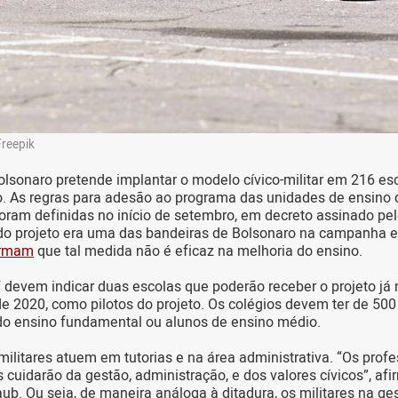
Freepik
olsonaro pretende implantar o modelo cívico-militar em 216 es
. As regras para adesão ao programa das unidades de ensino 
 foram definidas no início de setembro, em decreto assinado pel
 projeto era uma das bandeiras de Bolsonaro na campanha ele
firmam
que tal medida não é eficaz na melhoria do ensino.
 devem indicar duas escolas que poderão receber o projeto já 
de 2020, como pilotos do projeto. Os colégios devem ter de 500
 do ensino fundamental ou alunos de ensino médio.
 militares atuem em tutorias e na área administrativa. “Os prof
es cuidarão da gestão, administração, e dos valores cívicos”, af
b. Ou seja, de maneira análoga à ditadura, os militares na ge