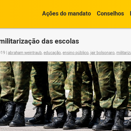
Ações do mandato
Conselhos
militarização das escolas
2019
|
abraham weintraub
,
educação
,
ensino público
,
jair bolsonaro
,
militari