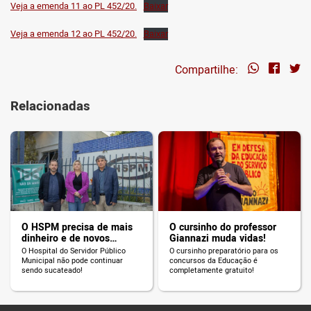
Veja a emenda 11 ao PL 452/20.
Baixar
Veja a emenda 12 ao PL 452/20.
Baixar
Compartilhe:
Relacionadas
O HSPM precisa de mais
O cursinho do professor
dinheiro e de novos
Giannazi muda vidas!
servidores!
O Hospital do Servidor Público
O cursinho preparatório para os
Municipal não pode continuar
concursos da Educação é
sendo sucateado!
completamente gratuito!