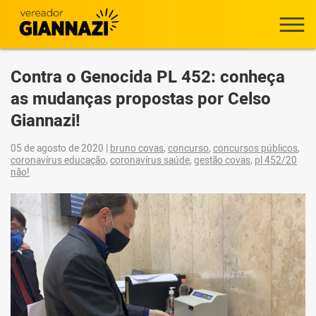
Contra o Genocida PL 452: conheça
as mudanças propostas por Celso
Giannazi!
05 de agosto de 2020
|
bruno covas
,
concurso
,
concursos públicos
,
coronavírus educação
,
coronavírus saúde
,
gestão covas
,
pl 452/20
não!