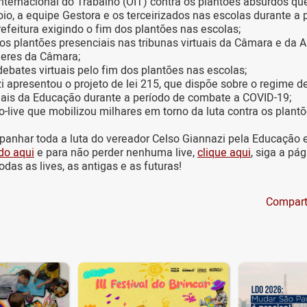
nternacional do Trabalho (OIT) contra os plantões absurdos q
io, a equipe Gestora e os terceirizados nas escolas durante a
efeitura exigindo o fim dos plantões nas escolas;
s plantões presenciais nas tribunas virtuais da Câmara e da A
deres da Câmara;
ebates virtuais pelo fim dos plantões nas escolas;
 apresentou o projeto de lei 215, que dispõe sobre o regime de
nais da Educação durante a período de combate a COVID-19;
o-live que mobilizou milhares em torno da luta contra os plant
anhar toda a luta do vereador Celso Giannazi pela Educação
do aqui
e para não perder nenhuma live,
clique aqui
, siga a pág
odas as lives, as antigas e as futuras!
Compart