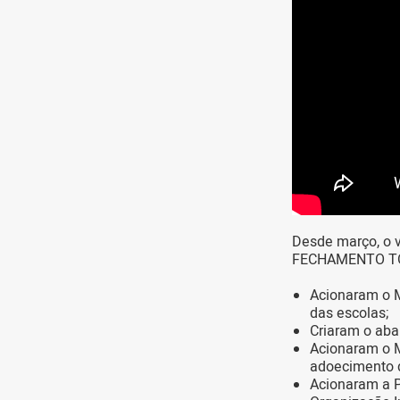
Desde março, o v
FECHAMENTO TOT
Acionaram o M
das escolas;
Criaram o aba
Acionaram o M
adoecimento d
Acionaram a P