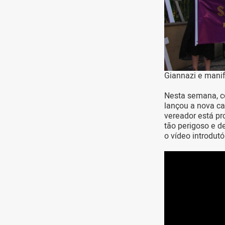
Giannazi e mani
Nesta semana, co
lançou a nova c
vereador está pr
tão perigoso e d
o vídeo introdutór