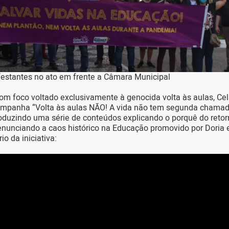
festantes no ato em frente a Câmara Municipal
m foco voltado exclusivamente à genocida volta às aulas, Ce
ampanha “Volta às aulas NÃO! A vida não tem segunda chamad
oduzindo uma série de conteúdos explicando o porquê do retor
enunciando a caos histórico na Educação promovido por Doria 
io da iniciativa: