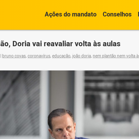
Ações do mandato
Conselhos
o, Doria vai reavaliar volta às aulas
0
|
bruno covas
,
coronavírus
,
educação
,
joão doria
,
nem plantão nem volta à