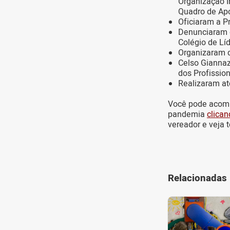
Organização I
Quadro de Apo
Oficiaram a Pr
Denunciaram o
Colégio de Lí
Organizaram d
Celso Giannazi
dos Profissio
Realizaram at
Você pode acomp
pandemia
clican
vereador e veja t
Relacionadas