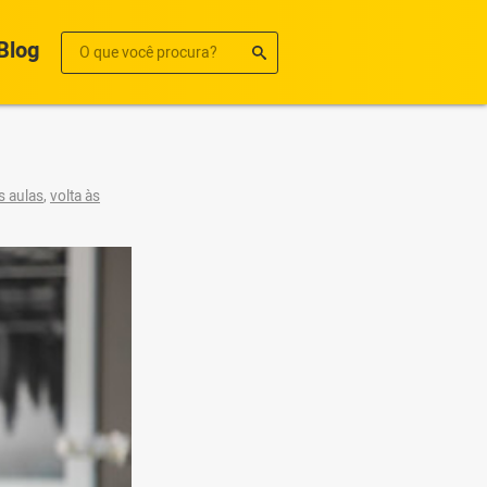
Blog
s aulas
,
volta às