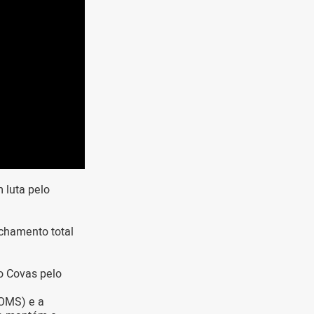
 luta pelo
echamento total
o Covas pelo
(OMS) e a