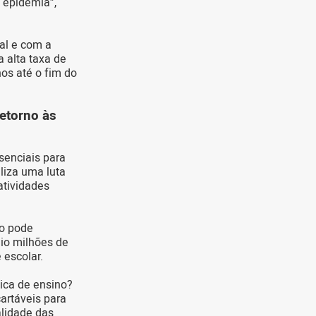
 epidemia”,
ial e com a
 alta taxa de
os até o fim do
retorno às
senciais para
liza uma luta
atividades
no pode
gio milhões de
 escolar.
ica de ensino?
artáveis para
alidade das