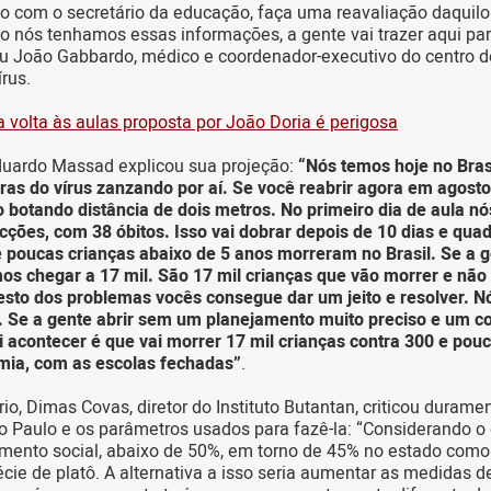
so com o secretário da educação, faça uma reavaliação daquilo 
go nós tenhamos essas informações, a gente vai trazer aqui par
cou João Gabbardo, médico e coordenador-executivo do centro d
rus.
 volta às aulas proposta por João Doria é perigosa
uardo Massad explicou sua projeção:
“Nós temos hoje no Bras
ras do vírus zanzando por aí. Se você reabrir agora em agos
botando distância de dois metros. No primeiro dia de aula nó
cções, com 38 óbitos. Isso vai dobrar depois de 10 dias e quad
e poucas crianças abaixo de 5 anos morreram no Brasil. Se a g
os chegar a 17 mil. São 17 mil crianças que vão morrer e não
esto dos problemas vocês consegue dar um jeito e resolver. 
. Se a gente abrir sem um planejamento muito preciso e um co
i acontecer é que vai morrer 17 mil crianças contra 300 e pou
emia, com as escolas fechadas”
.
io, Dimas Covas, diretor do Instituto Butantan, criticou durame
o Paulo e os parâmetros usados para fazê-la: “Considerando 
mento social, abaixo de 50%, em torno de 45% no estado como
ie de platô. A alternativa a isso seria aumentar as medidas d