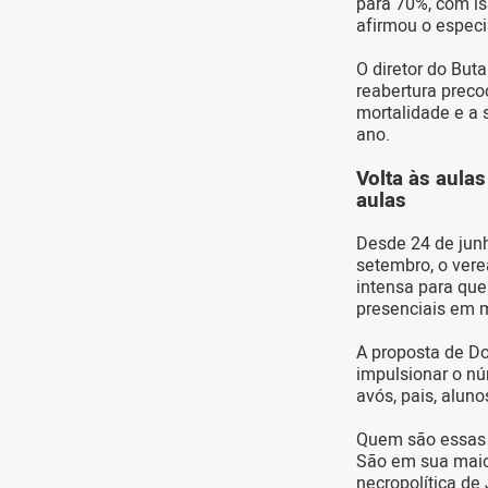
para 70%, com i
afirmou o especia
O diretor do But
reabertura preco
mortalidade e a 
ano.
Volta às aula
aulas
Desde 24 de junh
setembro, o vere
intensa para que
presenciais em 
A proposta de Do
impulsionar o nú
avós, pais, alun
Quem são essas 
São em sua maior
necropolítica de