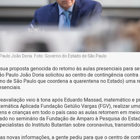
Paulo João Doria. Foto: Governo do Estado de São Paulo
sua proposta genocida do retorno às aulas presenciais para se
o Paulo João Doria solicitou ao centro de contingência contra
rno de São Paulo que coordena a quarentena no Estado) uma r
esenciais.
 reavaliação veio à tona após Eduardo Massad, matemático e pro
emática Aplicada Fundação Getúlio Vargas (FGV), realizar um
vens e crianças em todo o país caso as aulas retornem em mei
lgado no seminário da Fundação de Amparo à Pesquisa do Esta
ecialistas do Instituto Butantan sobre coronavírus, transmitid
s novas informações, a gente pediu para que o centro de cont