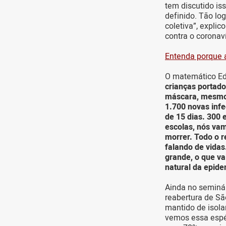
tem discutido is
definido. Tão lo
coletiva”, expli
contra o coronaví
Entenda porque a
O matemático Ed
crianças portado
máscara, mesmo 
1.700 novas infe
de 15 dias. 300 
escolas, nós vam
morrer. Todo o r
falando de vidas
grande, o que va
natural da epid
Ainda no seminár
reabertura de Sã
mantido de isola
vemos essa espéc