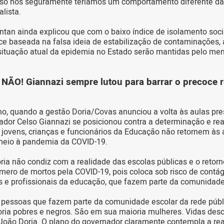
sso nós seguramente teríamos um comportamento diferente da
lista.
antan ainda explicou que com o baixo índice de isolamento soc
ce baseada na falsa ideia de estabilização de contaminações, a
situação atual da epidemia no Estado serão mantidas pelo men
s NÃO! Giannazi sempre lutou para barrar o precoce 
o, quando a gestão Doria/Covas anunciou a volta às aulas pre
ador Celso Giannazi se posicionou contra a determinação e rea
 jovens, crianças e funcionários da Educação não retornem às 
meio à pandemia da COVID-19.
ria não condiz com a realidade das escolas públicas e o retor
mero de mortos pela COVID-19, pois coloca sob risco de contá
os e profissionais da educação, que fazem parte da comunidade
pessoas que fazem parte da comunidade escolar da rede públ
ia pobres e negros. São em sua maioria mulheres. Vidas desc
 João Doria. O plano do governador claramente contempla a re