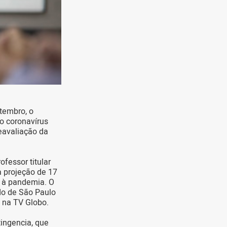
tembro, o
 o coronavírus
eavaliação da
fessor titular
a projeção de 17
o à pandemia. O
do de São Paulo
o na TV Globo.
ingencia, que