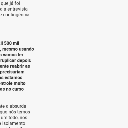
que já foi
a a entrevista
e contingência
il 500 mil
to, mesmo usando
s vamos ter
ruplicar depois
ente reabrir as
 precisariam
Nós estamos
ntrole muito
cas no curso
nte a absurda
o que nós temos
 um todo, nós
e isolamento