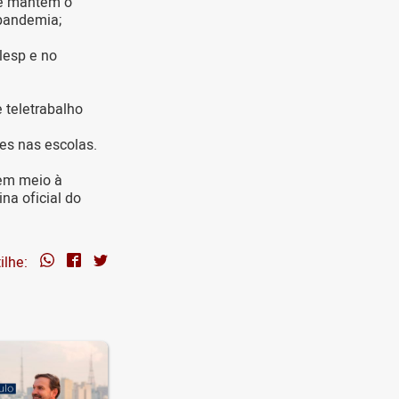
ue mantém o
 pandemia;
lesp e no
 teletrabalho
ões nas escolas.
 em meio à
ina oficial do
ilhe: