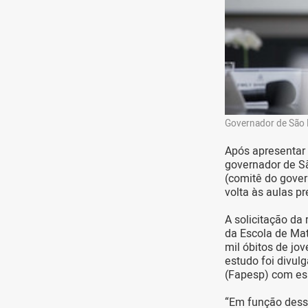
Governador de São 
Após apresentar 
governador de Sã
(comitê do gove
volta às aulas pr
A solicitação da
da Escola de Mat
mil óbitos de jo
estudo foi divu
(Fapesp) com esp
“Em função dessa