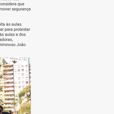
considera que
romover segurança
ta às aulas.
ar para protestar
às aulas e dos
adoras,
criminoso João