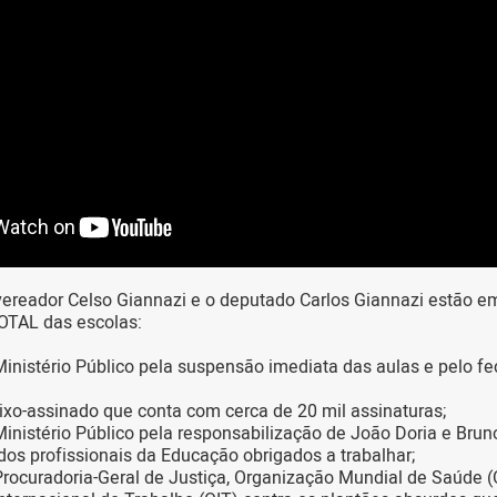
ereador Celso Giannazi e o deputado Carlos Giannazi estão em
AL das escolas:
inistério Público pela suspensão imediata das aulas e pelo f
ixo-assinado que conta com cerca de 20 mil assinaturas;
inistério Público pela responsabilização de João Doria e Brun
os profissionais da Educação obrigados a trabalhar;
rocuradoria-Geral de Justiça, Organização Mundial de Saúde 