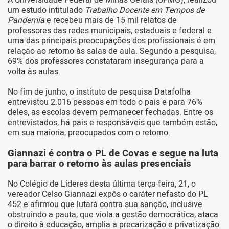
A Universidade Federal de Minas Gerais (UFMG), realizou
um estudo intitulado
Trabalho Docente em Tempos de
Pandemia
e recebeu mais de 15 mil relatos de
professores das redes municipais, estaduais e federal e
uma das principais preocupações dos profissionais é em
relação ao retorno às salas de aula. Segundo a pesquisa,
69% dos professores constataram insegurança para a
volta às aulas.
No fim de junho, o instituto de pesquisa Datafolha
entrevistou 2.016 pessoas em todo o país e para 76%
deles, as escolas devem permanecer fechadas. Entre os
entrevistados, há pais e responsáveis que também estão,
em sua maioria, preocupados com o retorno.
Giannazi é contra o PL de Covas e segue na luta
para barrar o retorno às aulas presenciais
No Colégio de Líderes desta última terça-feira, 21, o
vereador Celso Giannazi expôs o caráter nefasto do PL
452 e afirmou que lutará contra sua sanção, inclusive
obstruindo a pauta, que viola a gestão democrática, ataca
o direito à educação, amplia a precarização e privatização