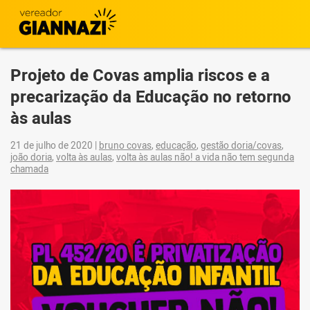
Projeto de Covas amplia riscos e a
precarização da Educação no retorno
às aulas
21 de julho de 2020
|
bruno covas
,
educação
,
gestão doria/covas
,
joão doria
,
volta às aulas
,
volta às aulas não! a vida não tem segunda
chamada