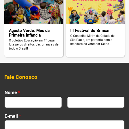
Agosto Verde: Mês da
III Festival do Brincar
Primeira Infância
O Conselho Mirim da Cidade de
São Paulo, em parceria com o
O coletivo Educação em 1° Lugar
mandato do vereador Celso
luta pelos direitos das crianças de
Giannazi, promove o III Festival do
todo o Brasil!
Brincar da Câmara Municipal de
São Paulo.
Fale Conosco
Nome
*
First
Last
E-mail
*