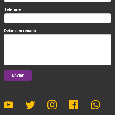
Telefone
s
Deixe seu recado
e
u
s
e
u
D
e
i
x
Enviar
e